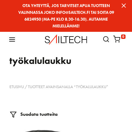
Siirry
OTA YHTEYTTÄ, JOS TARVITSET APUA TUOTTEEN
VALINNASSA JOKO INFO@SAILTECH.FI TAI SOITA 09
sivun
6824950 (MA-PE KLO 8.30-16.30). AUTAMME
sisältöön
MIELELLÄMME!
0
työkalulaukku
ETUSIVU
/ TUOTTEET AVAINSANALLA “TYÖKALULAUKKU”
Suodata tuotteita