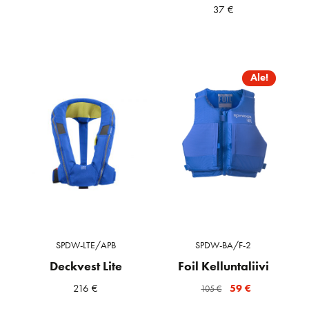
37
€
Ale!
SPDW-LTE/APB
SPDW-BA/F-2
Deckvest Lite
Foil Kelluntaliivi
Alkuperäinen
Nykyinen
216
€
59
€
105
€
hinta
hinta