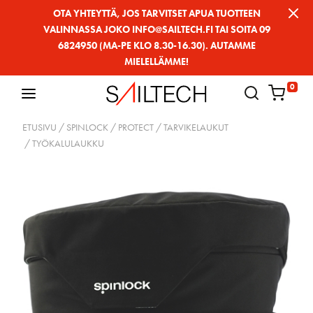
Siirry
OTA YHTEYTTÄ, JOS TARVITSET APUA TUOTTEEN
VALINNASSA JOKO INFO@SAILTECH.FI TAI SOITA 09
sivun
6824950 (MA-PE KLO 8.30-16.30). AUTAMME
sisältöön
MIELELLÄMME!
0
ETUSIVU
/
SPINLOCK
/
PROTECT
/
TARVIKELAUKUT
/ TYÖKALULAUKKU