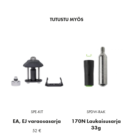
TUTUSTU MYÖS
SPE-KIT
SPDW-RAK
EA, EJ varaosasarja
170N Laukaisusarja
33g
52
€