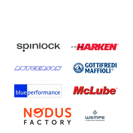
oli:
on:
105 €.
59 €.