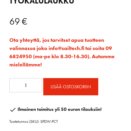
TYÖKALULAUKKU
69
€
Ota yhteyttä, jos tarvitset apua tuotteen
valinnassa joko info@sailtech.fi tai soita 09
6824950 (ma-pe klo 8.30-16.30). Autamme
mielellämme!
TYÖKALULAUKKU
LISÄÄ OSTOSKORIIN
määrä
Ilmainen toimitus yli 50 euron tilauksiin!
Tuotetunnus (SKU):
SPDW-PCT