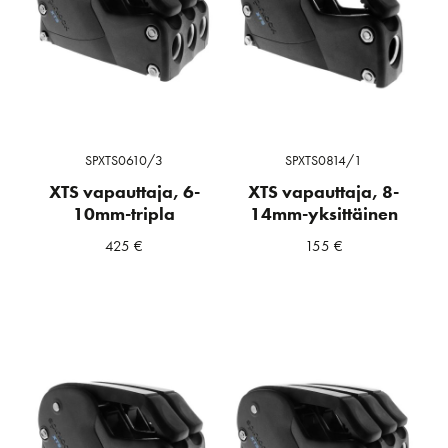
SPXTS0610/3
SPXTS0814/1
XTS vapauttaja, 6-
XTS vapauttaja, 8-
10mm-tripla
14mm-yksittäinen
425
€
155
€