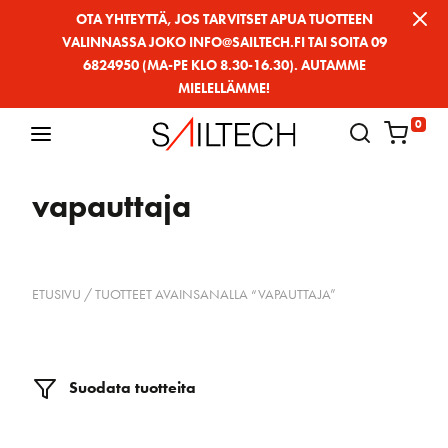
Siirry
OTA YHTEYTTÄ, JOS TARVITSET APUA TUOTTEEN
VALINNASSA JOKO INFO@SAILTECH.FI TAI SOITA 09
sivun
6824950 (MA-PE KLO 8.30-16.30). AUTAMME
sisältöön
MIELELLÄMME!
0
vapauttaja
ETUSIVU
/ TUOTTEET AVAINSANALLA “VAPAUTTAJA”
Suodata tuotteita