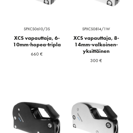
SPXCS0610/3S
SPXCS0814/1W
XCS vapauttaja, 6-
XCS vapauttaja, 8-
10mm-hopea-tripla
14mm-valkoinen-
yksittäinen
660
€
300
€