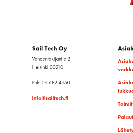
Sail Tech Oy
Asia
Veneentekijäntie 2
Asiak
Helsinki 00210
verk
Puh: 09 682 4950
Asiak
tukku
info@sailtech.fi
Toimit
Palau
Lähet