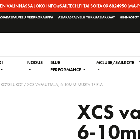
EEN VALINNASSA JOKO INFO@SAILTECH.FI TAI SOITA 09 6824950 (MA-P
ASIAKASPALVELU VERKKOKAUPPA
ASIAKASPALVELU TUKKUASIAKKAAT
HINNASTOT
DI
NODUS
BLUE
MCLUBE/SAILKOTE
PERFORMANCE
 KÖYSILUKOT
/ XCS VAPAUTTAJA, 6-10MM-MUSTA-TRIPLA
XCS va
6-10m