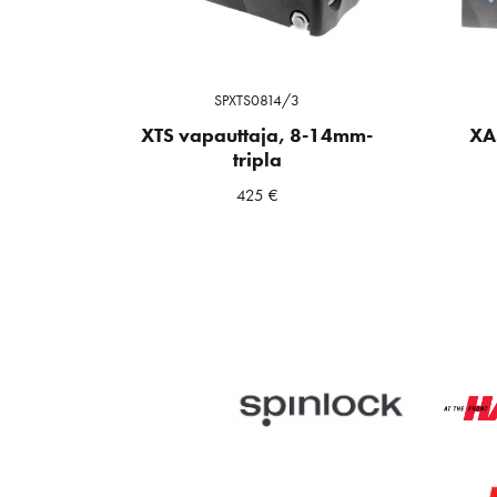
SPXTS0814/3
XTS vapauttaja, 8-14mm-
XA
tripla
425
€