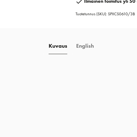
Ilmainen toimitus yli 50 
musta-
Tuotetunnus (SKU):
SPXCS0610/3B
tripla
määrä
Kuvaus
English