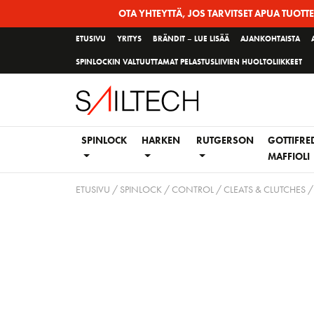
Siirry
OTA YHTEYTTÄ, JOS TARVITSET APUA TUOTT
sivun
ETUSIVU
YRITYS
BRÄNDIT – LUE LISÄÄ
AJANKOHTAISTA
sisältöön
SPINLOCKIN VALTUUTTAMAT PELASTUSLIIVIEN HUOLTOLIIKKEET
SPINLOCK
HARKEN
RUTGERSON
GOTTIFRE
MAFFIOLI
ETUSIVU
/
SPINLOCK
/
CONTROL
/
CLEATS & CLUTCHES /