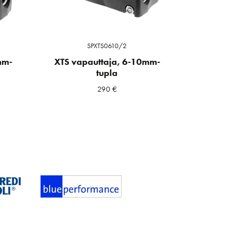
SPXTS0610/2
mm-
XTS vapauttaja, 6-10mm-
tupla
290
€