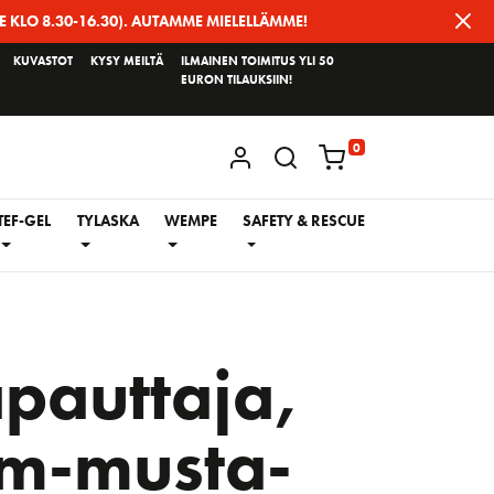
E KLO 8.30-16.30). AUTAMME MIELELLÄMME!
KUVASTOT
KYSY MEILTÄ
ILMAINEN TOIMITUS YLI 50
EURON TILAUKSIIN!
0
KIRJAUDU / REKISTERÖIDY
TEF-GEL
TYLASKA
WEMPE
SAFETY & RESCUE
pauttaja,
m-musta-