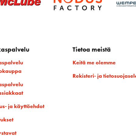
kaspalvelu
Tietoa meistä
aspalvelu
Keitä me olemme
kokauppa
Rekisteri- ja tietosuojasel
aspalvelu
asiakkaat
us- ja käyttöehdot
tukset
ystavat