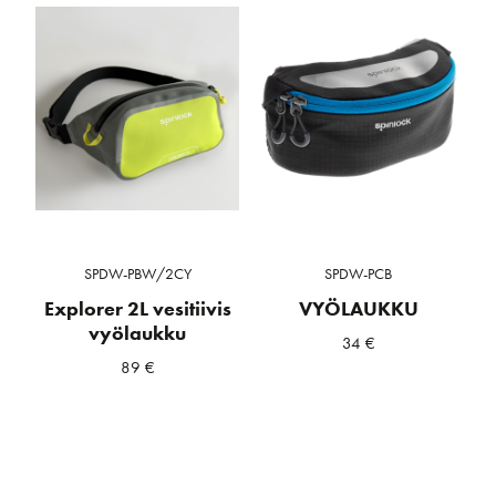
SPDW-PBW/2CY
SPDW-PCB
Explorer 2L vesitiivis
VYÖLAUKKU
vyölaukku
34
€
89
€