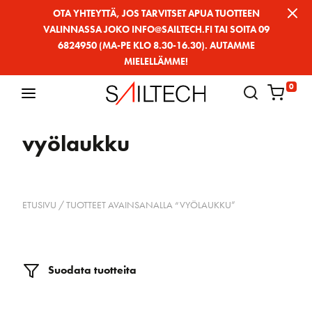
Siirry
OTA YHTEYTTÄ, JOS TARVITSET APUA TUOTTEEN
VALINNASSA JOKO INFO@SAILTECH.FI TAI SOITA 09
sivun
6824950 (MA-PE KLO 8.30-16.30). AUTAMME
sisältöön
MIELELLÄMME!
0
vyölaukku
ETUSIVU
/ TUOTTEET AVAINSANALLA “VYÖLAUKKU”
Suodata tuotteita