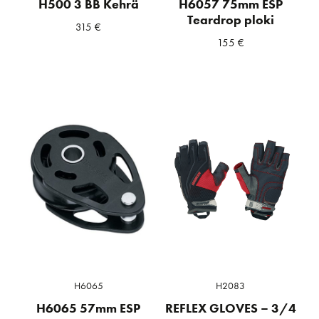
H500 3 BB Kehrä
H6057 75mm ESP
Teardrop ploki
315
€
155
€
H6065
H2083
H6065 57mm ESP
REFLEX GLOVES – 3/4