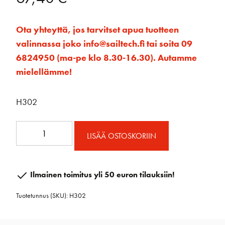
Ota yhteyttä, jos tarvitset apua tuotteen
valinnassa joko info@sailtech.fi tai soita 09
6824950 (ma-pe klo 8.30-16.30). Autamme
mielellämme!
H302
1.00
LISÄÄ OSTOSKORIIN
Vaijeriploki
läpi
kannen
Ilmainen toimitus yli 50 euron tilauksiin!
määrä
Tuotetunnus (SKU):
H302