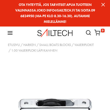
Siirry
OTA YHTEYTTÄ, JOS TARVITSET APUA TUOTTEEN
VALINNASSA JOKO INFO@SAILTECH.FI TAI SOITA 09
sivun
6824950 (MA-PE KLO 8.30-16.30). AUTAMME
sisältöön
MIELELLÄMME!
0
ETUSIVU
/
HARKEN
/
SMALL BOATS BLOCKS
/
VAIJERIPLOKIT
/ 1.00 VAIJERIPLOKI LÄPI KANNEN