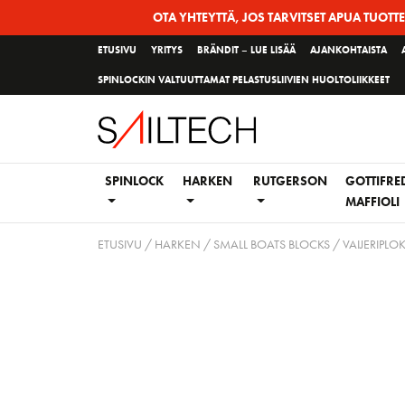
Siirry
OTA YHTEYTTÄ, JOS TARVITSET APUA TUOTT
sivun
ETUSIVU
YRITYS
BRÄNDIT – LUE LISÄÄ
AJANKOHTAISTA
sisältöön
SPINLOCKIN VALTUUTTAMAT PELASTUSLIIVIEN HUOLTOLIIKKEET
SPINLOCK
HARKEN
RUTGERSON
GOTTIFRE
MAFFIOLI
ETUSIVU
/
HARKEN
/
SMALL BOATS BLOCKS
/
VAIJERIPLOK