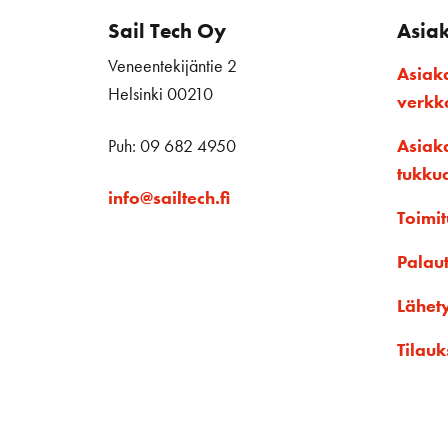
Sail Tech Oy
Asia
Veneentekijäntie 2
Asiak
Helsinki 00210
verk
Puh: 09 682 4950
Asiak
tukku
info@sailtech.fi
Toimit
Palau
Lähet
Tilauk