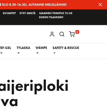
E KLO 8.30-16.30). AUTAMME MIELELLÄMME!
KUVASTOT
KYSY MEILTÄ
ILMAINEN TOIMITUS YLI 50
EURON TILAUKSIIN!
0
KIRJAUDU / REKISTERÖIDY
TEF-GEL
TYLASKA
WEMPE
SAFETY & RESCUE
ijeriploki
va