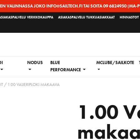
EEN VALINNASSA JOKO INFO@SAILTECH.FI TAI SOITA 09 6824950 (MA-P
ASIAKASPALVELU VERKKOKAUPPA
ASIAKASPALVELU TUKKUASIAKKAAT
HINNASTOT
DI
NODUS
BLUE
MCLUBE/SAILKOTE
PERFORMANCE
IT
/ 1.00 VAIJERIPLOKI MAKAAVA
1.00 Va
makaa