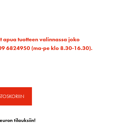
et apua tuotteen valinnassa joko
ta 09 6824950 (ma-pe klo 8.30-16.30).
STOSKORIIN
euron tilauksiin!