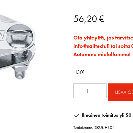
56,20
€
Ota yhteyttä, jos tarvits
info@sailtech.fi tai soi
Autamme mielellämme!
H301
1.00
LISÄÄ O
Vaijeriploki
makaava
määrä
Ilmainen toimitus yli 50 
Tuotetunnus (SKU):
H301