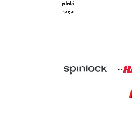
ploki
155
€