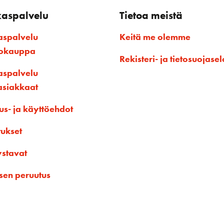
kaspalvelu
Tietoa meistä
aspalvelu
Keitä me olemme
kokauppa
Rekisteri- ja tietosuojasel
aspalvelu
asiakkaat
us- ja käyttöehdot
tukset
ystavat
sen peruutus