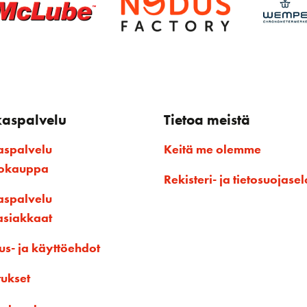
kaspalvelu
Tietoa meistä
aspalvelu
Keitä me olemme
kokauppa
Rekisteri- ja tietosuojasel
aspalvelu
asiakkaat
us- ja käyttöehdot
tukset