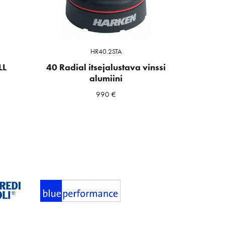
HR40.2STA
LL
40 Radial itsejalustava vinssi
alumiini
990
€