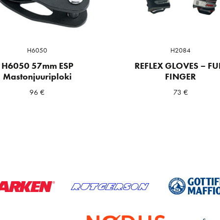
H6050
H2084
H6050 57mm ESP
REFLEX GLOVES – FU
Mastonjuuriploki
FINGER
96
€
73
€