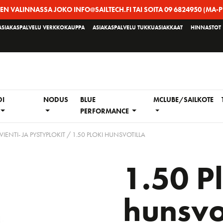
EEN VALINNASSA JOKO INFO@SAILTECH.FI TAI SOITA 09 6824950 (MA-P
ASIAKASPALVELU VERKKOKAUPPA
ASIAKASPALVELU TUKKUASIAKKAAT
HINNASTOT
DI
NODUS
BLUE
MCLUBE/SAILKOTE
PERFORMANCE
IVIENTI- JA PYSTYPLOKIT
/ 1.50 PLOKI HUNSVOTILLA
1.50 P
hunsvo