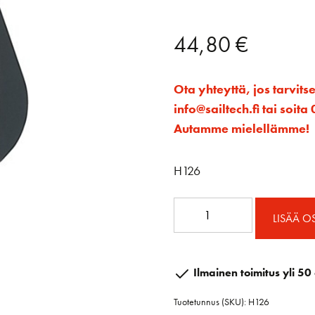
44,80
€
Ota yhteyttä, jos tarvits
info@sailtech.fi tai soi
Autamme mielellämme!
H126
1.50
LISÄÄ O
Ploki
hunsvotilla
määrä
Ilmainen toimitus yli 50 
Tuotetunnus (SKU):
H126