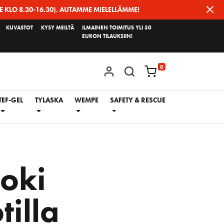
E KLO 8.30-16.30). AUTAMME MIELELLÄMME!
KUVASTOT
KYSY MEILTÄ
ILMAINEN TOIMITUS YLI 50
EURON TILAUKSIIN!
0
KIRJAUDU / REKISTERÖIDY
TEF-GEL
TYLASKA
WEMPE
SAFETY & RESCUE
loki
tilla