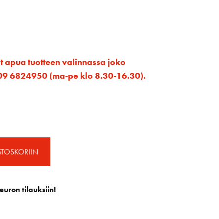
et apua tuotteen valinnassa joko
ta 09 6824950 (ma-pe klo 8.30-16.30).
STOSKORIIN
euron tilauksiin!