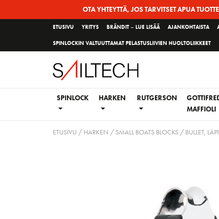
Siirry
OTA YHTEYTTÄ, JOS TARVITSET APUA TUOTT
sivun
ETUSIVU
YRITYS
BRÄNDIT – LUE LISÄÄ
AJANKOHTAISTA
sisältöön
SPINLOCKIN VALTUUTTAMAT PELASTUSLIIVIEN HUOLTOLIIKKEET
SPINLOCK
HARKEN
RUTGERSON
GOTTIFRE
MAFFIOLI
ETUSIVU
/
HARKEN
/
SMALL BOATS BLOCKS
/
BULLET, LÄP