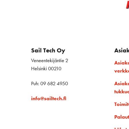
Sail Tech Oy
Asia
Veneentekijäntie 2
Asiak
Helsinki 00210
verk
Puh: 09 682 4950
Asiak
tukku
info@sailtech.fi
Toimit
Palau