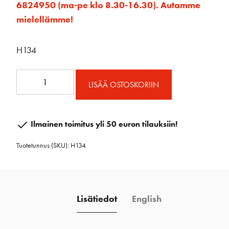
6824950 (ma-pe klo 8.30-16.30). Autamme
mielellämme!
H134
1.50
LISÄÄ OSTOSKORIIN
Ploki
kannen
läpi
Ilmainen toimitus yli 50 euron tilauksiin!
tupla
Tuotetunnus (SKU):
H134
määrä
Lisätiedot
English