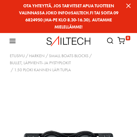
Siirry
OTA YHTEYTTÄ, JOS TARVITSET APUA TUOTTEEN
VALINNASSA JOKO INFO@SAILTECH.FI TAI SOITA 09
sivun
6824950 (MA-PE KLO 8.30-16.30). AUTAMME
sisältöön
MIELELLÄMME!
0
ETUSIVU
/
HARKEN
/
SMALL BOATS BLOCKS
/
BULLET, LÄPIVIENTI- JA PYSTYPLOKIT
/ 1.50 PLOKI KANNEN LÄPI TUPLA