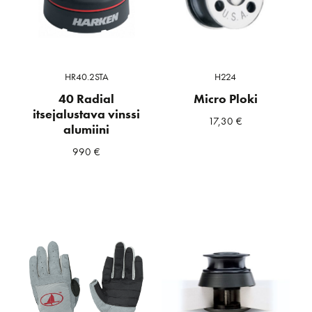
HR40.2STA
H224
40 Radial
Micro Ploki
itsejalustava vinssi
17,30
€
alumiini
990
€