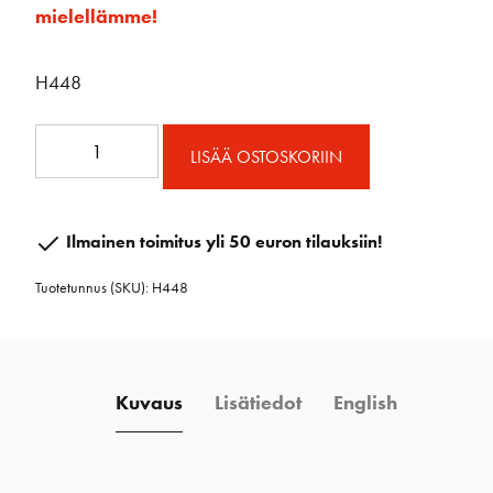
mielellämme!
H448
1.50
LISÄÄ OSTOSKORIIN
Tuplaohjainploki
määrä
Ilmainen toimitus yli 50 euron tilauksiin!
Tuotetunnus (SKU):
H448
Kuvaus
Lisätiedot
English