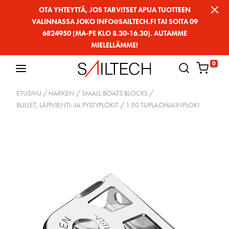
Siirry
OTA YHTEYTTÄ, JOS TARVITSET APUA TUOTTEEN
VALINNASSA JOKO INFO@SAILTECH.FI TAI SOITA 09
sivun
6824950 (MA-PE KLO 8.30-16.30). AUTAMME
sisältöön
MIELELLÄMME!
0
ETUSIVU
/
HARKEN
/
SMALL BOATS BLOCKS
/
BULLET, LÄPIVIENTI- JA PYSTYPLOKIT
/ 1.50 TUPLAOHJAINPLOKI