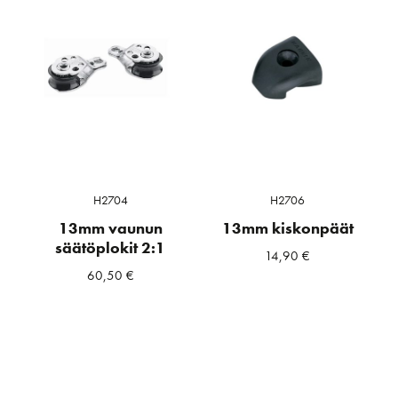
H2704
H2706
13mm vaunun
13mm kiskonpäät
säätöplokit 2:1
14,90
€
60,50
€