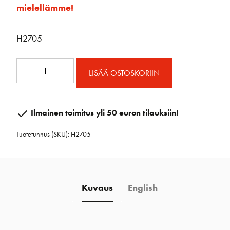
mielellämme!
H2705
13mm
LISÄÄ OSTOSKORIIN
vaunun
lenkit
määrä
Ilmainen toimitus yli 50 euron tilauksiin!
Tuotetunnus (SKU):
H2705
Kuvaus
English