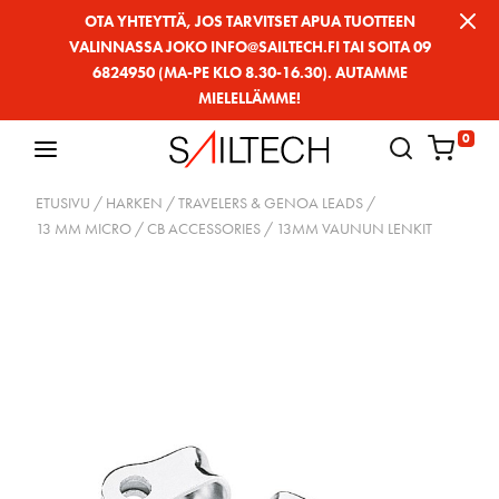
Siirry
OTA YHTEYTTÄ, JOS TARVITSET APUA TUOTTEEN
VALINNASSA JOKO INFO@SAILTECH.FI TAI SOITA 09
sivun
6824950 (MA-PE KLO 8.30-16.30). AUTAMME
sisältöön
MIELELLÄMME!
0
ETUSIVU
/
HARKEN
/
TRAVELERS & GENOA LEADS
/
13 MM MICRO
/
CB ACCESSORIES
/ 13MM VAUNUN LENKIT