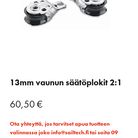
13mm vaunun säätöplokit 2:1
60,50
€
Ota yhteyttä, jos tarvitset apua tuotteen
valinnassa joko info@sailtech.fi tai soita 09