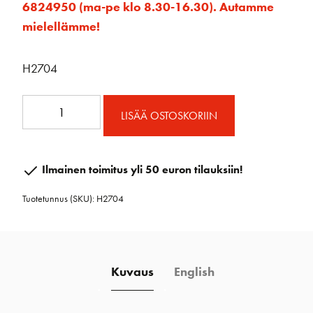
6824950 (ma-pe klo 8.30-16.30). Autamme
mielellämme!
H2704
13mm
LISÄÄ OSTOSKORIIN
vaunun
säätöplokit
2:1
Ilmainen toimitus yli 50 euron tilauksiin!
määrä
Tuotetunnus (SKU):
H2704
Kuvaus
English