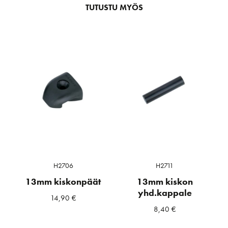
TUTUSTU MYÖS
H2706
H2711
13mm kiskonpäät
13mm kiskon
yhd.kappale
14,90
€
8,40
€