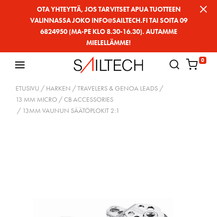
Siirry
OTA YHTEYTTÄ, JOS TARVITSET APUA TUOTTEEN
VALINNASSA JOKO INFO@SAILTECH.FI TAI SOITA 09
sivun
6824950 (MA-PE KLO 8.30-16.30). AUTAMME
sisältöön
MIELELLÄMME!
0
ETUSIVU
/
HARKEN
/
TRAVELERS & GENOA LEADS
/
13 MM MICRO
/
CB ACCESSORIES
/ 13MM VAUNUN SÄÄTÖPLOKIT 2:1