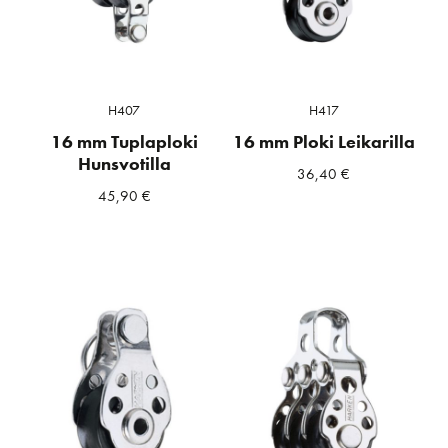
H407
H417
16 mm Tuplaploki
16 mm Ploki Leikarilla
Hunsvotilla
36,40
€
45,90
€