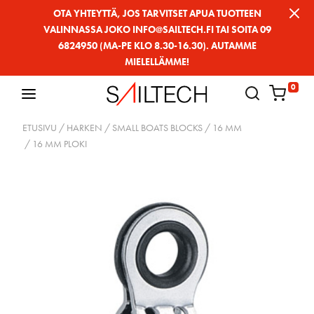
Siirry
OTA YHTEYTTÄ, JOS TARVITSET APUA TUOTTEEN
VALINNASSA JOKO INFO@SAILTECH.FI TAI SOITA 09
sivun
6824950 (MA-PE KLO 8.30-16.30). AUTAMME
sisältöön
MIELELLÄMME!
0
ETUSIVU
/
HARKEN
/
SMALL BOATS BLOCKS
/
16 MM
/ 16 MM PLOKI