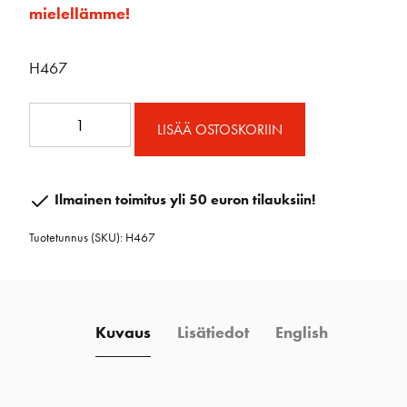
mielellämme!
H467
16
LISÄÄ OSTOSKORIIN
mm
Ploki
määrä
Ilmainen toimitus yli 50 euron tilauksiin!
Tuotetunnus (SKU):
H467
Kuvaus
Lisätiedot
English