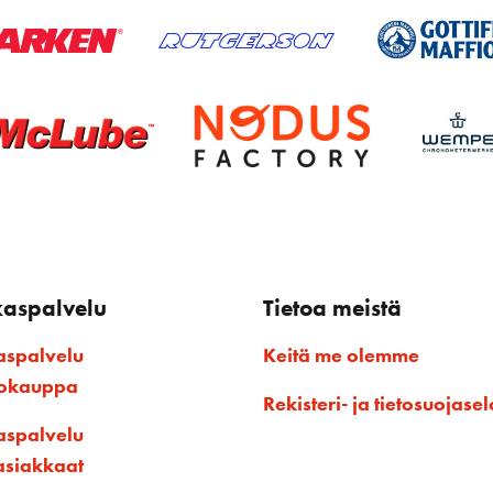
kaspalvelu
Tietoa meistä
aspalvelu
Keitä me olemme
kokauppa
Rekisteri- ja tietosuojasel
aspalvelu
asiakkaat