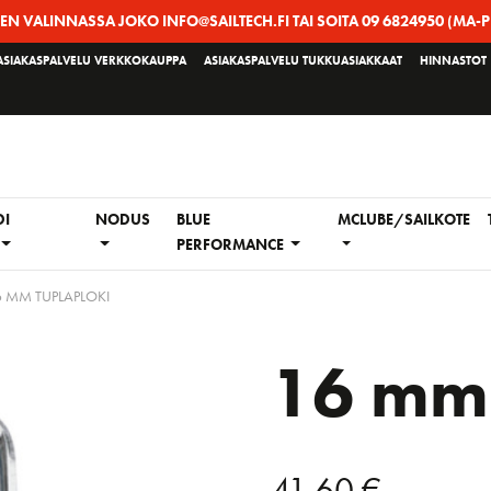
EEN VALINNASSA JOKO INFO@SAILTECH.FI TAI SOITA 09 6824950 (MA-P
ASIAKASPALVELU VERKKOKAUPPA
ASIAKASPALVELU TUKKUASIAKKAAT
HINNASTOT
DI
NODUS
BLUE
MCLUBE/SAILKOTE
PERFORMANCE
6 MM TUPLAPLOKI
16 mm 
41,60
€