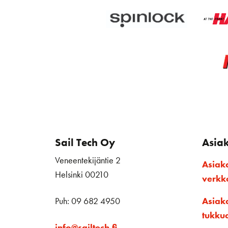
Sail Tech Oy
Asia
Veneentekijäntie 2
Asiak
Helsinki 00210
verk
Puh: 09 682 4950
Asiak
tukku
info@sailtech.fi