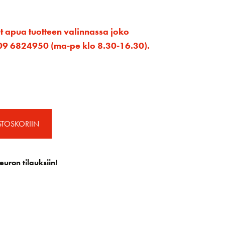
et apua tuotteen valinnassa joko
ta 09 6824950 (ma-pe klo 8.30-16.30).
STOSKORIIN
euron tilauksiin!