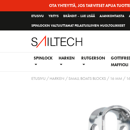
Siirry
OTA YHTEYTTÄ, JOS TARVITSET APUA TUOTT
sivun
ETUSIVU
YRITYS
BRÄNDIT – LUE LISÄÄ
AJANKOHTAISTA
sisältöön
SPINLOCKIN VALTUUTTAMAT PELASTUSLIIVIEN HUOLTOLIIKKEET
SPINLOCK
HARKEN
RUTGERSON
GOTTIFRE
MAFFIOLI
ETUSIVU
/
HARKEN
/
SMALL BOATS BLOCKS
/
16 MM
/ 1