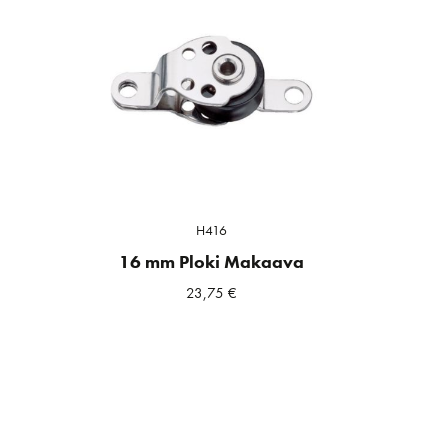
H416
16 mm Ploki Makaava
23,75
€