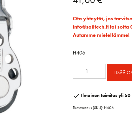
Ota yhteyttä, jos tarvits
info@sailtech.fi tai soi
Autamme mielellämme!
H406
16
LISÄÄ O
mm
Tuplaploki
määrä
Ilmainen toimitus yli 50 
Tuotetunnus (SKU):
H406