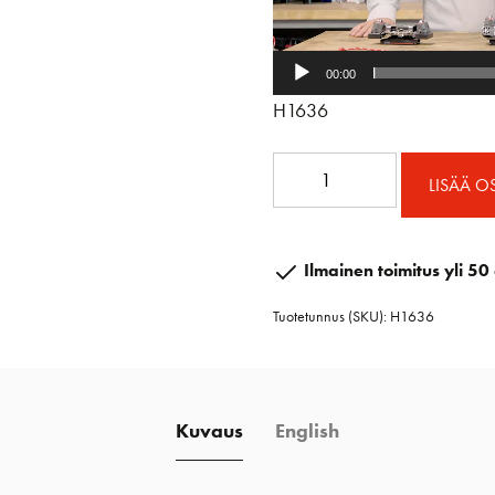
00:00
H1636
27mm
LISÄÄ O
MR
Hi
Load
Ilmainen toimitus yli 50 
automaattivaunu
Tuotetunnus (SKU):
H1636
määrä
Kuvaus
English