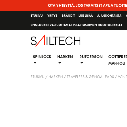
Siirry
OTA YHTEYTTÄ, JOS TARVITSET APUA TUOTT
sivun
ETUSIVU
YRITYS
BRÄNDIT – LUE LISÄÄ
AJANKOHTAISTA
sisältöön
SPINLOCKIN VALTUUTTAMAT PELASTUSLIIVIEN HUOLTOLIIKKEET
SPINLOCK
HARKEN
RUTGERSON
GOTTIFRE
MAFFIOLI
ETUSIVU
/
HARKEN
/
TRAVELERS & GENOA LEADS
/
WIND