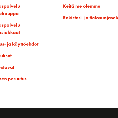
aspalvelu
Keitä me olemme
kokauppa
Rekisteri- ja tietosuojasel
aspalvelu
asiakkaat
us- ja käyttöehdot
tukset
ystavat
sen peruutus