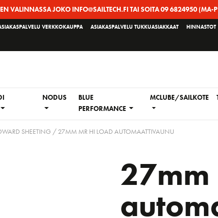
EEN VALINNASSA JOKO INFO@SAILTECH.FI TAI SOITA 09 6824950 (MA-P
ASIAKASPALVELU VERKKOKAUPPA
ASIAKASPALVELU TUKKUASIAKKAAT
HINNASTOT
DI
NODUS
BLUE
MCLUBE/SAILKOTE
PERFORMANCE
WARD SHEETING
/ 27MM MR HI LOAD AUTOMAATTIVAUNU
27mm 
automa