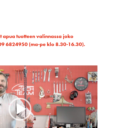
et apua tuotteen valinnassa joko
ta 09 6824950 (ma-pe klo 8.30-16.30).