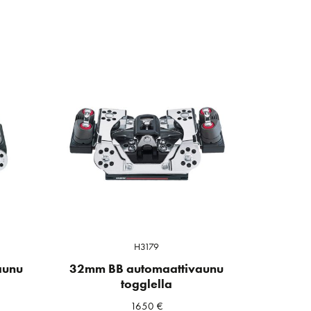
H3179
aunu
32mm BB automaattivaunu
togglella
1650
€