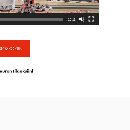
10:11
STOSKORIIN
euron tilauksiin!