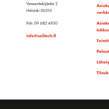
Veneentekijäntie 2
Asiak
Helsinki 00210
verk
Puh: 09 682 4950
Asiak
tukku
info@sailtech.fi
Toimit
Palau
Lähet
Tilauk