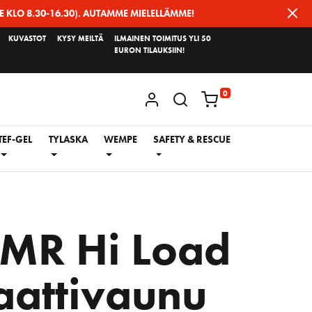
E KLO 8.30-16.30). AUTAMME MIELELLÄMME!
KUVASTOT
KYSY MEILTÄ
ILMAINEN TOIMITUS YLI 50
EURON TILAUKSIIN!
0
KIRJAUDU / REKISTERÖIDY
TEF-GEL
TYLASKA
WEMPE
SAFETY & RESCUE
MR Hi Load
attivaunu