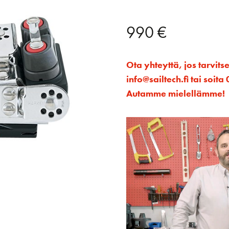
990
€
Ota yhteyttä, jos tarvits
info@sailtech.fi tai soi
Autamme mielellämme!
Videotoistin