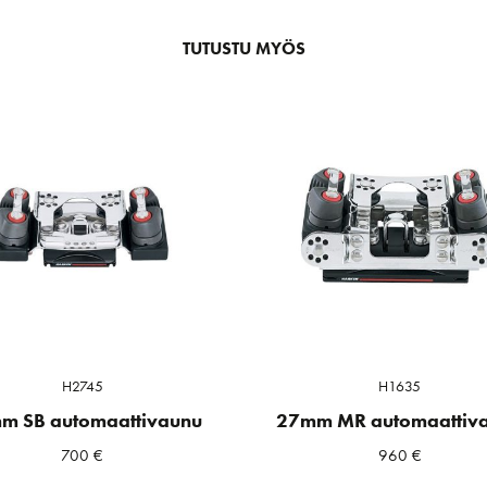
TUTUSTU MYÖS
H2745
H1635
m SB automaattivaunu
27mm MR automaattiv
700
€
960
€