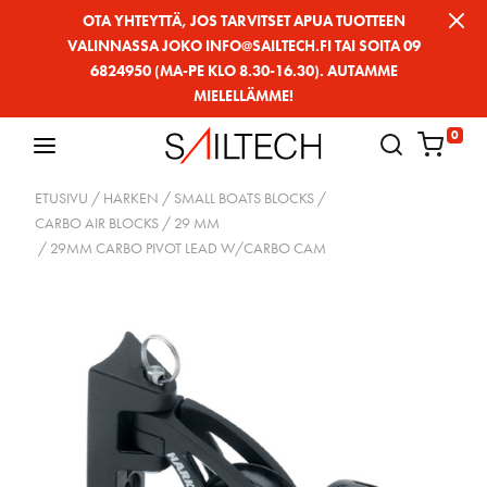
Siirry
OTA YHTEYTTÄ, JOS TARVITSET APUA TUOTTEEN
VALINNASSA JOKO INFO@SAILTECH.FI TAI SOITA 09
sivun
6824950 (MA-PE KLO 8.30-16.30). AUTAMME
sisältöön
MIELELLÄMME!
0
ETUSIVU
/
HARKEN
/
SMALL BOATS BLOCKS
/
CARBO AIR BLOCKS
/
29 MM
/ 29MM CARBO PIVOT LEAD W/CARBO CAM