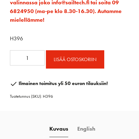
valinnassa joko info@sailtech.fi tai soita 09
6824950 (ma-pe klo 8.30-16.30). Autamme
mielellämme!
H396
29mm
LISÄÄ OSTOSKORIIN
Carbo
Pivot
Lead
Ilmainen toimitus yli 50 euron tilauksiin!
W/Carbo
Tuotetunnus (SKU):
H396
Cam
määrä
Kuvaus
English