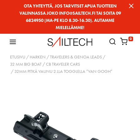
Siirry
OTA YHTEYTTÄ, JOS TARVITSET APUA TUOTTEEN
VALINNASSA JOKO INFO@SAILTECH.FI TAI SOITA 09
sivun
6824950 (MA-PE KLO 8.30-16.30). AUTAMME
sisältöön
MIELELLÄMME!
0
ETUSIVU
/
HARKEN
/
TRAVELERS & GENOA LEADS
/
32 MM BIG BOAT
/
CB TRAVELER CARS
/ 32MM PITKÄ VAUNU 2.LLA TOGGLELLA ”VAN GOGH”