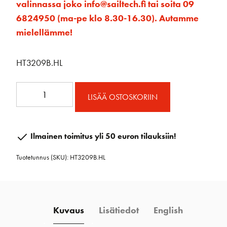
valinnassa joko info@sailtech.fi tai soita 09
6824950 (ma-pe klo 8.30-16.30). Autamme
mielellämme!
HT3209B.HL
32mm
LISÄÄ OSTOSKORIIN
pitkä
vaunu
2.lla
Ilmainen toimitus yli 50 euron tilauksiin!
togglella
Tuotetunnus (SKU):
HT3209B.HL
"van
gogh"
määrä
Kuvaus
Lisätiedot
English