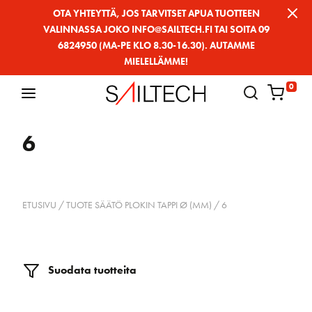
Siirry
OTA YHTEYTTÄ, JOS TARVITSET APUA TUOTTEEN
VALINNASSA JOKO INFO@SAILTECH.FI TAI SOITA 09
sivun
6824950 (MA-PE KLO 8.30-16.30). AUTAMME
sisältöön
MIELELLÄMME!
0
6
ETUSIVU
/ TUOTE SÄÄTÖ PLOKIN TAPPI Ø (MM) / 6
Suodata tuotteita