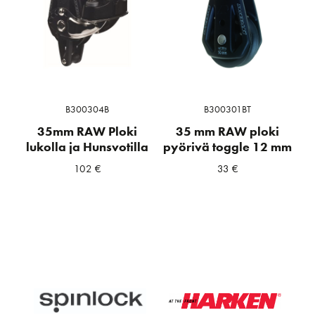
B300304B
B300301BT
35mm RAW Ploki
35 mm RAW ploki
lukolla ja Hunsvotilla
pyörivä toggle 12 mm
102
€
33
€