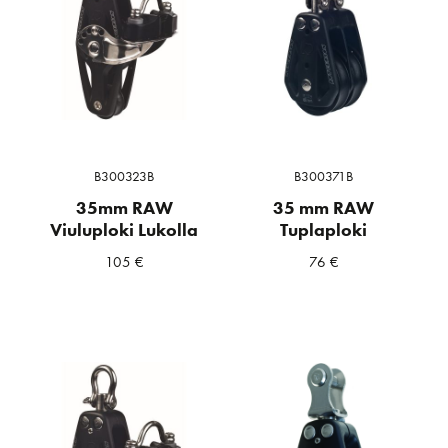
B300323B
B300371B
35mm RAW
35 mm RAW
Viuluploki Lukolla
Tuplaploki
105
€
76
€