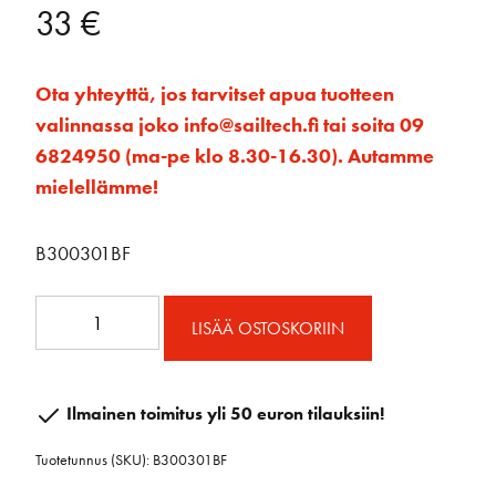
33
€
Ota yhteyttä, jos tarvitset apua tuotteen
valinnassa joko info@sailtech.fi tai soita 09
6824950 (ma-pe klo 8.30-16.30). Autamme
mielellämme!
B300301BF
35mm
LISÄÄ OSTOSKORIIN
RAW
ploki
kiinteä
Ilmainen toimitus yli 50 euron tilauksiin!
toggle
Tuotetunnus (SKU):
B300301BF
12