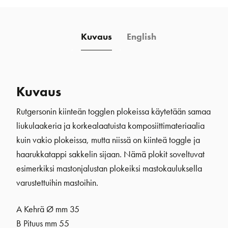
mm
määrä
Kuvaus
English
Kuvaus
Rutgersonin kiinteän togglen plokeissa käytetään samaa
liukulaakeria ja korkealaatuista komposiittimateriaalia
kuin vakio plokeissa, mutta niissä on kiinteä toggle ja
haarukkatappi sakkelin sijaan. Nämä plokit soveltuvat
esimerkiksi mastonjalustan plokeiksi mastokauluksella
varustettuihin mastoihin.
A Kehrä Ø mm 35
B Pituus mm 55