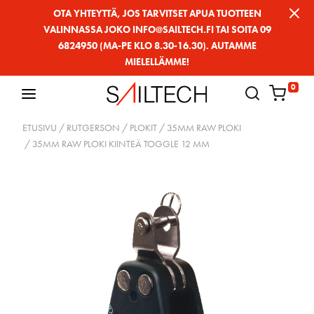
Siirry
OTA YHTEYTTÄ, JOS TARVITSET APUA TUOTTEEN
VALINNASSA JOKO INFO@SAILTECH.FI TAI SOITA 09
sivun
6824950 (MA-PE KLO 8.30-16.30). AUTAMME
sisältöön
MIELELLÄMME!
0
ETUSIVU
/
RUTGERSON
/
PLOKIT
/
35MM RAW PLOKI
/ 35MM RAW PLOKI KIINTEÄ TOGGLE 12 MM