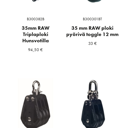
B300382B
B300301BT
35mm RAW
35 mm RAW ploki
Triplaploki
pyörivä toggle 12 mm
Hunsvotilla
33
€
94,50
€