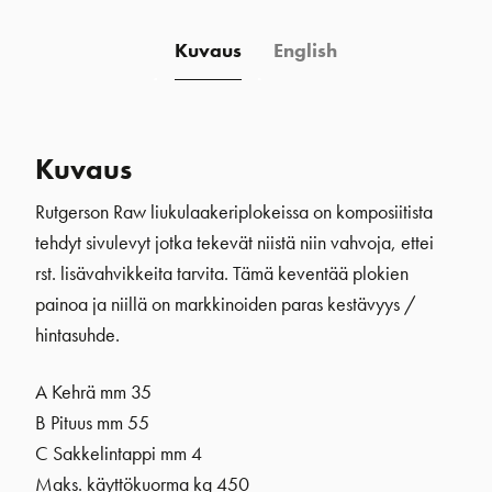
Kuvaus
English
Kuvaus
Rutgerson Raw liukulaakeriplokeissa on komposiitista
tehdyt sivulevyt jotka tekevät niistä niin vahvoja, ettei
rst. lisävahvikkeita tarvita. Tämä keventää plokien
painoa ja niillä on markkinoiden paras kestävyys /
hintasuhde.
A Kehrä mm 35
B Pituus mm 55
C Sakkelintappi mm 4
Maks. käyttökuorma kg 450