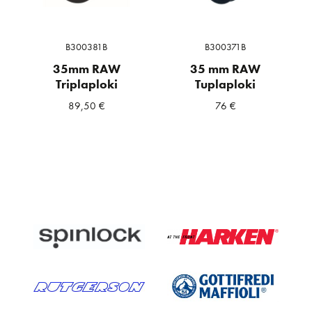
B300381B
B300371B
35mm RAW
35 mm RAW
Triplaploki
Tuplaploki
89,50
€
76
€