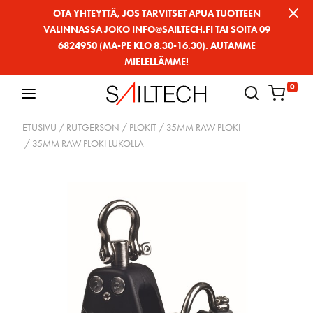
Siirry
OTA YHTEYTTÄ, JOS TARVITSET APUA TUOTTEEN
VALINNASSA JOKO INFO@SAILTECH.FI TAI SOITA 09
sivun
6824950 (MA-PE KLO 8.30-16.30). AUTAMME
sisältöön
MIELELLÄMME!
0
ETUSIVU
/
RUTGERSON
/
PLOKIT
/
35MM RAW PLOKI
/ 35MM RAW PLOKI LUKOLLA