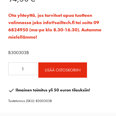
Ota yhteyttä, jos tarvitset apua tuotteen
valinnassa joko info@sailtech.fi tai soita 09
6824950 (ma-pe klo 8.30-16.30). Autamme
mielellämme!
B300303B
35mm
LISÄÄ OSTOSKORIIN
RAW
Ploki
Lukolla
Ilmainen toimitus yli 50 euron tilauksiin!
määrä
Tuotetunnus (SKU):
B300303B