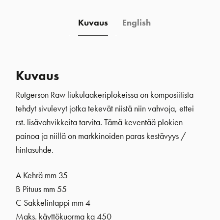
Kuvaus
English
Kuvaus
Rutgerson Raw liukulaakeriplokeissa on komposiitista
tehdyt sivulevyt jotka tekevät niistä niin vahvoja, ettei
rst. lisävahvikkeita tarvita. Tämä keventää plokien
painoa ja niillä on markkinoiden paras kestävyys /
hintasuhde.
A Kehrä mm 35
B Pituus mm 55
C Sakkelintappi mm 4
Maks. käyttökuorma kg 450