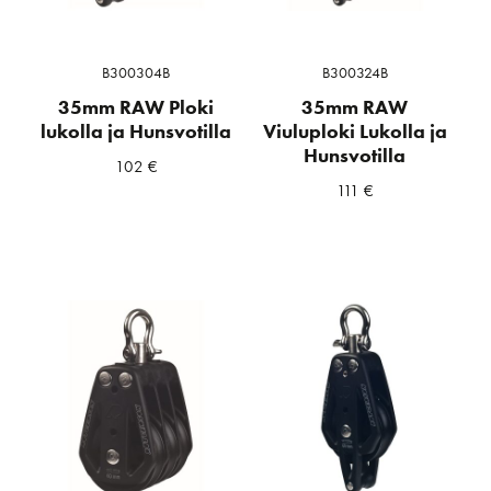
B300304B
B300324B
35mm RAW Ploki
35mm RAW
lukolla ja Hunsvotilla
Viuluploki Lukolla ja
Hunsvotilla
102
€
111
€