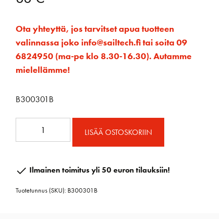
Ota yhteyttä, jos tarvitset apua tuotteen
valinnassa joko info@sailtech.fi tai soita 09
6824950 (ma-pe klo 8.30-16.30). Autamme
mielellämme!
B300301B
35mm
LISÄÄ OSTOSKORIIN
RAW
ploki
single
Ilmainen toimitus yli 50 euron tilauksiin!
määrä
Tuotetunnus (SKU):
B300301B