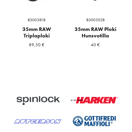
B300381B
B300302B
35mm RAW
35mm RAW Ploki
Triplaploki
Hunsvotilla
89,50
€
40
€