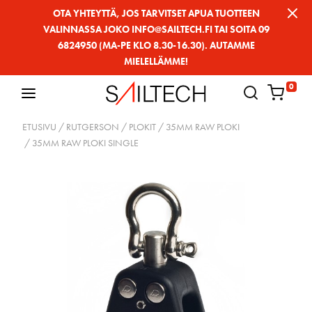
Siirry
OTA YHTEYTTÄ, JOS TARVITSET APUA TUOTTEEN
VALINNASSA JOKO INFO@SAILTECH.FI TAI SOITA 09
sivun
6824950 (MA-PE KLO 8.30-16.30). AUTAMME
sisältöön
MIELELLÄMME!
0
ETUSIVU
/
RUTGERSON
/
PLOKIT
/
35MM RAW PLOKI
/ 35MM RAW PLOKI SINGLE