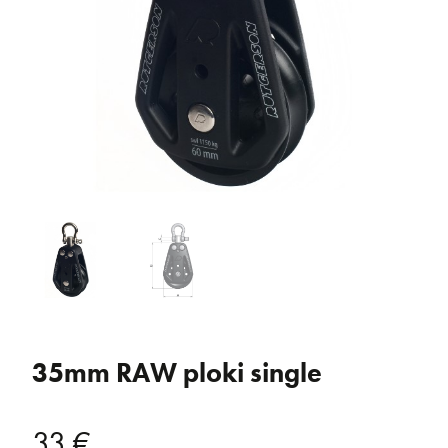
35mm RAW ploki single
33
€