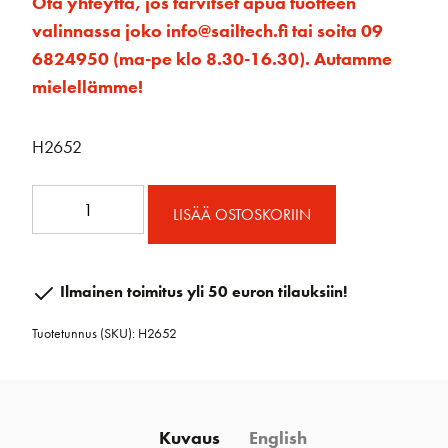
Ota yhteyttä, jos tarvitset apua tuotteen
valinnassa joko info@sailtech.fi tai soita 09
6824950 (ma-pe klo 8.30-16.30). Autamme
mielellämme!
H2652
40mm
LISÄÄ OSTOSKORIIN
Carbo
Block
w/Spring
Ilmainen toimitus yli 50 euron tilauksiin!
and
Tuotetunnus (SKU):
H2652
Eyestrap
-
Assembled
määrä
Kuvaus
English