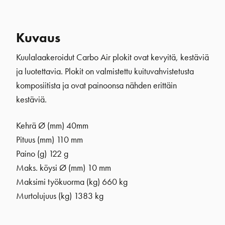
Kuvaus
Kuulalaakeroidut Carbo Air plokit ovat kevyitä, kestäviä
ja luotettavia. Plokit on valmistettu kuituvahvistetusta
komposiitista ja ovat painoonsa nähden erittäin
kestäviä.
Kehrä Ø (mm)
40mm
Pituus (mm) 110 mm
Paino (g) 122 g
Maks. köysi Ø (mm) 10 mm
Maksimi työkuorma (kg) 660 kg
Murtolujuus (kg) 1383 kg