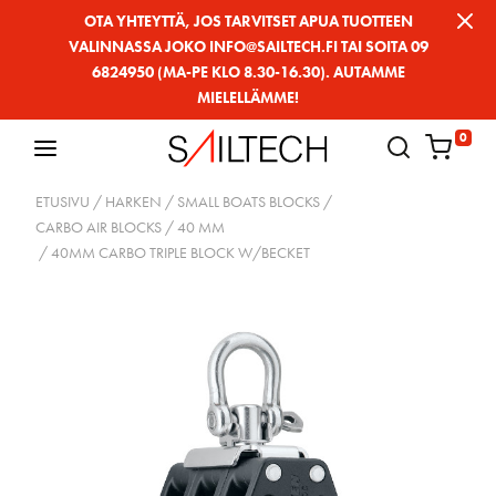
Siirry
OTA YHTEYTTÄ, JOS TARVITSET APUA TUOTTEEN
VALINNASSA JOKO INFO@SAILTECH.FI TAI SOITA 09
sivun
6824950 (MA-PE KLO 8.30-16.30). AUTAMME
sisältöön
MIELELLÄMME!
0
ETUSIVU
/
HARKEN
/
SMALL BOATS BLOCKS
/
CARBO AIR BLOCKS
/
40 MM
/ 40MM CARBO TRIPLE BLOCK W/BECKET