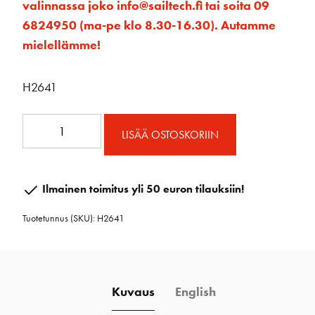
valinnassa joko info@sailtech.fi tai soita 09
6824950 (ma-pe klo 8.30-16.30). Autamme
mielellämme!
H2641
40mm
LISÄÄ OSTOSKORIIN
Carbo
Triple
Block
Ilmainen toimitus yli 50 euron tilauksiin!
w/Becket
Tuotetunnus (SKU):
H2641
määrä
Kuvaus
English