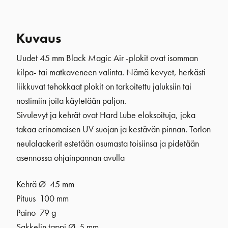
Kuvaus
Uudet 45 mm Black Magic Air -plokit ovat isomman
kilpa- tai matkaveneen valinta. Nämä kevyet, herkästi
liikkuvat tehokkaat plokit on tarkoitettu jaluksiin tai
nostimiin joita käytetään paljon.
Sivulevyt ja kehrät ovat Hard Lube eloksoituja, joka
takaa erinomaisen UV suojan ja kestävän pinnan. Torlon
neulalaakerit estetään osumasta toisiinsa ja pidetään
asennossa ohjainpannan avulla
Kehrä Ø 45 mm
Pituus 100 mm
Paino 79 g
Sakkelin tappi Ø 5 mm