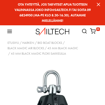
Siirry
OTA YHTEYTTÄ, JOS TARVITSET APUA TUOTTEEN
VALINNASSA JOKO INFO@SAILTECH.FI TAI SOITA 09
sivun
6824950 (MA-PE KLO 8.30-16.30). AUTAMME
sisältöön
MIELELLÄMME!
0
ETUSIVU
/
HARKEN
/
BIG BOAT BLOCKS
/
BLACK MAGIC AIR BLOCKS
/
45 MM BLACK MAGIC
/ 45 MM BLACK MAGIC PLOKI SAKKELILLA