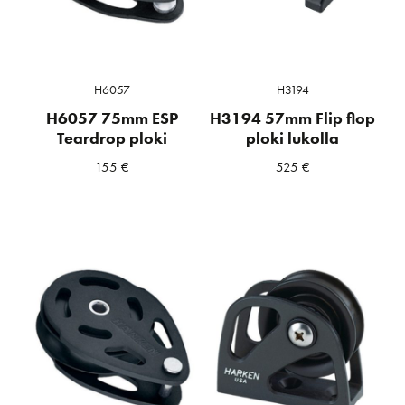
H6057
H3194
H6057 75mm ESP
H3194 57mm Flip flop
Teardrop ploki
ploki lukolla
155
€
525
€