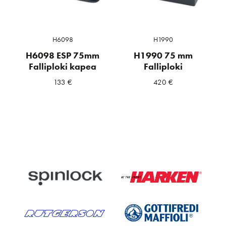
H6098
H1990
H6098 ESP 75mm
H1990 75 mm
Falliploki kapea
Falliploki
133
€
420
€