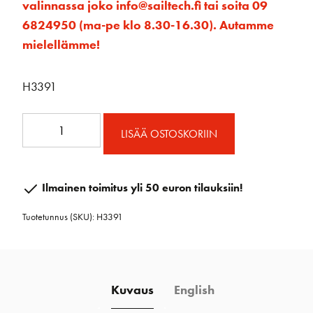
valinnassa joko info@sailtech.fi tai soita 09
6824950 (ma-pe klo 8.30-16.30). Autamme
mielellämme!
H3391
45
LISÄÄ OSTOSKORIIN
mm
Black
Magic
Ilmainen toimitus yli 50 euron tilauksiin!
ploki
Tuotetunnus (SKU):
H3391
sakkelilla
määrä
Kuvaus
English