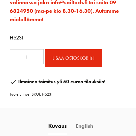
valinnassa joko info@sailtech.fi tai soita 09
6824950 (ma-pe klo 8.30-16.30). Autamme
mielellämme!
H6231
45mm
LISÄÄ OSTOSKORIIN
Element
Ploki
Hunsvotilla
Ilmainen toimitus yli 50 euron tilauksiin!
määrä
Tuotetunnus (SKU):
H6231
Kuvaus
English