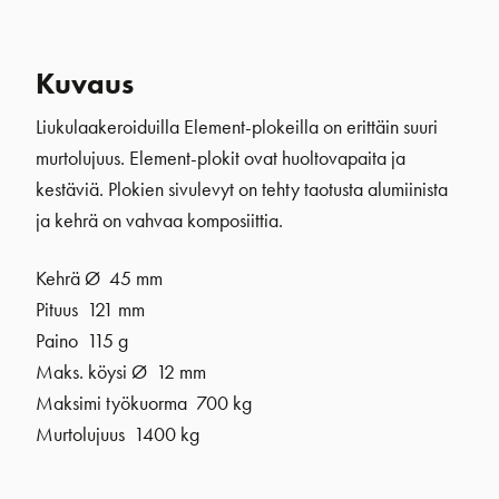
Kuvaus
Liukulaakeroiduilla Element-plokeilla on erittäin suuri
murtolujuus. Element-plokit ovat huoltovapaita ja
kestäviä. Plokien sivulevyt on tehty taotusta alumiinista
ja kehrä on vahvaa komposiittia.
Kehrä Ø 45 mm
Pituus 121 mm
Paino 115 g
Maks. köysi Ø 12 mm
Maksimi työkuorma 700 kg
Murtolujuus 1400 kg