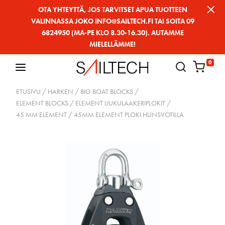
Siirry
OTA YHTEYTTÄ, JOS TARVITSET APUA TUOTTEEN
VALINNASSA JOKO INFO@SAILTECH.FI TAI SOITA 09
sivun
6824950 (MA-PE KLO 8.30-16.30). AUTAMME
sisältöön
MIELELLÄMME!
0
ETUSIVU
/
HARKEN
/
BIG BOAT BLOCKS
/
ELEMENT BLOCKS / ELEMENT LIUKULAAKERIPLOKIT
/
45 MM ELEMENT
/ 45MM ELEMENT PLOKI HUNSVOTILLA