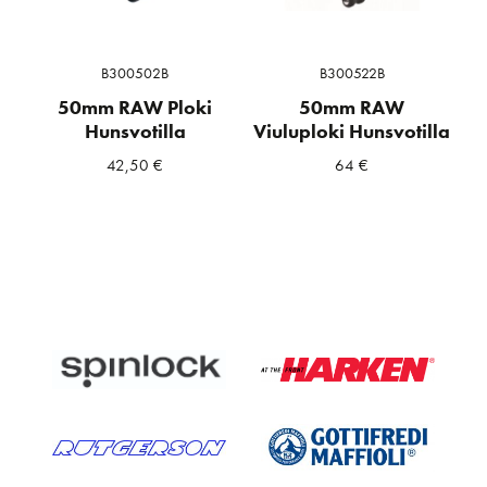
B300502B
B300522B
50mm RAW Ploki
50mm RAW
Hunsvotilla
Viuluploki Hunsvotilla
42,50
€
64
€