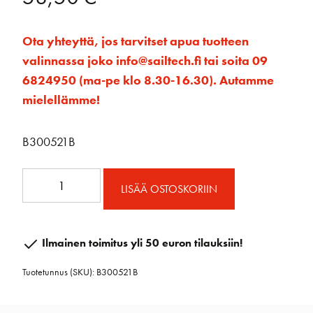
Ota yhteyttä, jos tarvitset apua tuotteen
valinnassa joko info@sailtech.fi tai soita 09
6824950 (ma-pe klo 8.30-16.30). Autamme
mielellämme!
B300521B
50mm
LISÄÄ OSTOSKORIIN
RAW
Viuluploki
määrä
Ilmainen toimitus yli 50 euron tilauksiin!
Tuotetunnus (SKU):
B300521B