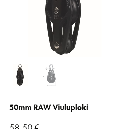
50mm RAW Viuluploki
58,50
€