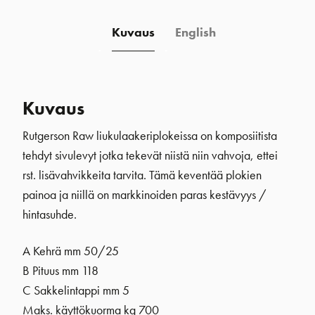
Kuvaus
English
Kuvaus
Rutgerson Raw liukulaakeriplokeissa on komposiitista
tehdyt sivulevyt jotka tekevät niistä niin vahvoja, ettei
rst. lisävahvikkeita tarvita. Tämä keventää plokien
painoa ja niillä on markkinoiden paras kestävyys /
hintasuhde.
A Kehrä mm 50/25
B Pituus mm 118
C Sakkelintappi mm 5
Maks. käyttökuorma kg 700