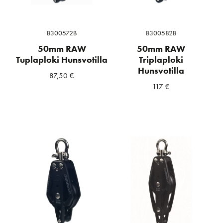
B300572B
B300582B
50mm RAW
50mm RAW
Tuplaploki Hunsvotilla
Triplaploki
Hunsvotilla
87,50
€
117
€