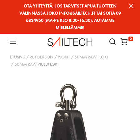
Siirry
OTA YHTEYTTÄ, JOS TARVITSET APUA TUOTTEEN
VALINNASSA JOKO INFO@SAILTECH.FI TAI SOITA 09
sivun
6824950 (MA-PE KLO 8.30-16.30). AUTAMME
sisältöön
MIELELLÄMME!
0
ETUSIVU
/
RUTGERSON
/
PLOKIT
/
50MM RAW PLOKI
/ 50MM RAW VIULUPLOKI