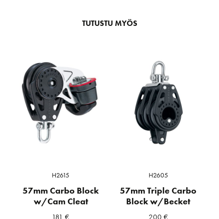
TUTUSTU MYÖS
H2615
H2605
57mm Carbo Block
57mm Triple Carbo
w/Cam Cleat
Block w/Becket
181
€
200
€