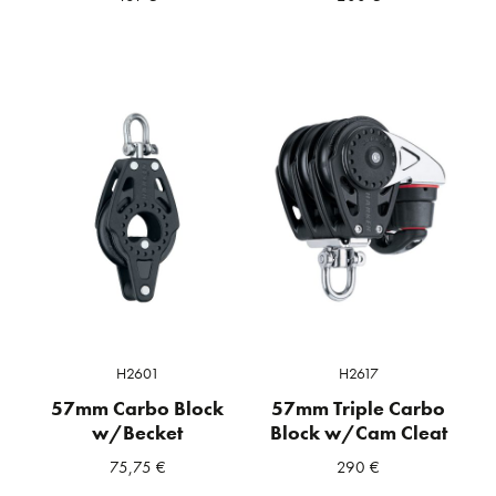
H2601
H2617
57mm Carbo Block
57mm Triple Carbo
w/Becket
Block w/Cam Cleat
75,75
€
290
€