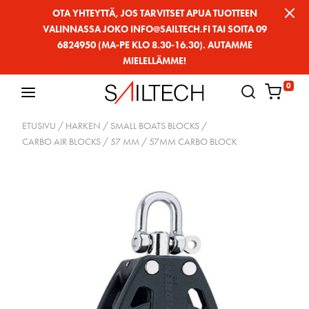
Siirry
OTA YHTEYTTÄ, JOS TARVITSET APUA TUOTTEEN
VALINNASSA JOKO INFO@SAILTECH.FI TAI SOITA 09
sivun
6824950 (MA-PE KLO 8.30-16.30). AUTAMME
sisältöön
MIELELLÄMME!
0
ETUSIVU
/
HARKEN
/
SMALL BOATS BLOCKS
/
CARBO AIR BLOCKS
/
57 MM
/ 57MM CARBO BLOCK