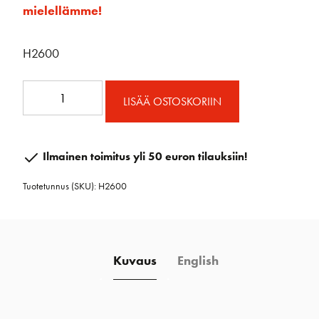
mielellämme!
H2600
57mm
LISÄÄ OSTOSKORIIN
Carbo
Block
määrä
Ilmainen toimitus yli 50 euron tilauksiin!
Tuotetunnus (SKU):
H2600
Kuvaus
English