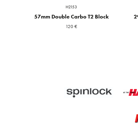
H2153
57mm Double Carbo T2 Block
2
120
€