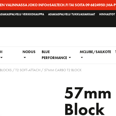
EEN VALINNASSA JOKO INFO@SAILTECH.FI TAI SOITA 09 6824950 (MA-P
ASIAKASPALVELU VERKKOKAUPPA
ASIAKASPALVELU TUKKUASIAKKAAT
HINNASTOT
DI
NODUS
BLUE
MCLUBE/SAILKOTE
PERFORMANCE
 BLOCKS
/
T2 SOFT-ATTACH
/ 57MM CARBO T2 BLOCK
57mm 
Block