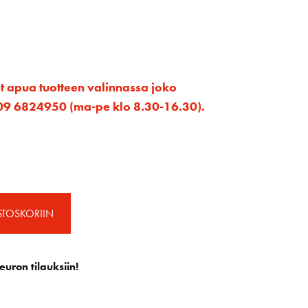
et apua tuotteen valinnassa joko
ta 09 6824950 (ma-pe klo 8.30-16.30).
STOSKORIIN
euron tilauksiin!