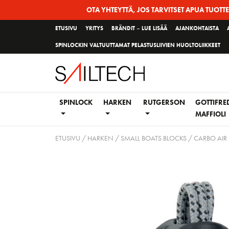
Siirry
OTA YHTEYTTÄ, JOS TARVITSET APUA TUOTT
sivun
ETUSIVU
YRITYS
BRÄNDIT – LUE LISÄÄ
AJANKOHTAISTA
sisältöön
SPINLOCKIN VALTUUTTAMAT PELASTUSLIIVIEN HUOLTOLIIKKEET
SPINLOCK
HARKEN
RUTGERSON
GOTTIFRE
MAFFIOLI
ETUSIVU
/
HARKEN
/
SMALL BOATS BLOCKS
/
CARBO AIR