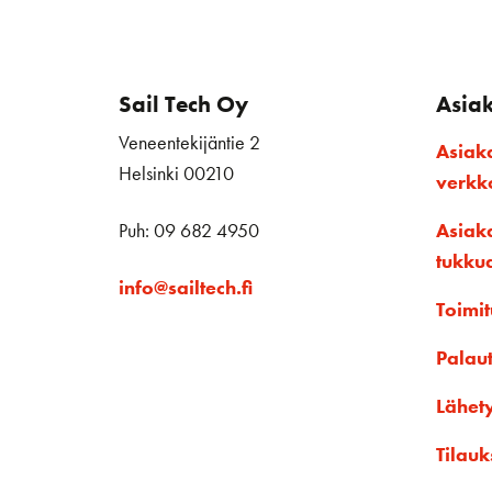
Sail Tech Oy
Asia
Veneentekijäntie 2
Asiak
Helsinki 00210
verk
Puh: 09 682 4950
Asiak
tukku
info@sailtech.fi
Toimit
Palau
Lähet
Tilauk