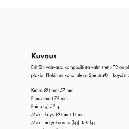
Kuvaus
Erittäin vahvasta komposiitista valmistettu T2 on pl
plokia. Plokin mukana tuleva Spectra® – köysi mah
Kehrä Ø (mm)
57 mm
Pituus (mm) 79 mm
Paino (g) 57 g
Maks. köysi Ø (mm) 11 mm
Maksimi työkuorma (kg) 359 kg