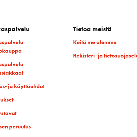
kaspalvelu
Tietoa meistä
aspalvelu
Keitä me olemme
kokauppa
Rekisteri- ja tietosuojasel
aspalvelu
asiakkaat
us- ja käyttöehdot
tukset
ystavat
sen peruutus