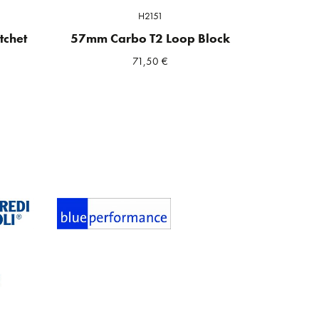
H2151
tchet
57mm Carbo T2 Loop Block
71,50
€