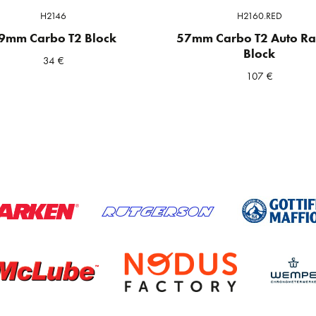
H2146
H2160.RED
9mm Carbo T2 Block
57mm Carbo T2 Auto Ra
Block
34
€
107
€