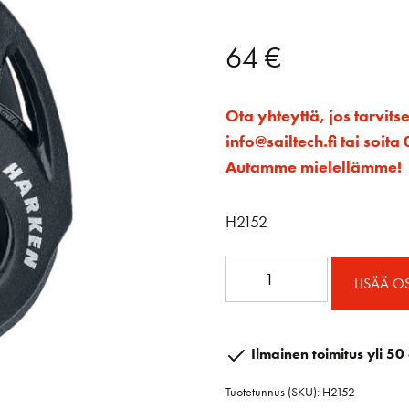
64
€
Ota yhteyttä, jos tarvits
info@sailtech.fi tai soi
Autamme mielellämme!
H2152
57mm
LISÄÄ O
Carbo
T2
Block
Ilmainen toimitus yli 50 
määrä
Tuotetunnus (SKU):
H2152