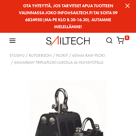
Siirry
OTA YHTEYTTÄ, JOS TARVITSET APUA TUOTTEEN
VALINNASSA JOKO INFO@SAILTECH.FI TAI SOITA 09
sivun
6824950 (MA-PE KLO 8.30-16.30). AUTAMME
sisältöön
MIELELLÄMME!
0
ETUSIVU
/
RUTGERSON
/
PLOKIT
/
60MM RAW PLOKI
/ 60MMRAW TRIPLAPLOKI LUKOLLA JA HUNSVOTILLA