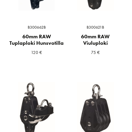
B300662B
B300621B
60mm RAW
60mm RAW
Tuplaploki Hunsvotilla
Viuluploki
120
€
75
€