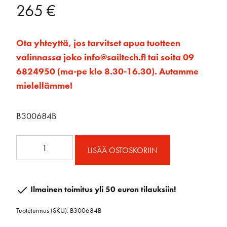
265
€
Ota yhteyttä, jos tarvitset apua tuotteen
valinnassa joko info@sailtech.fi tai soita 09
6824950 (ma-pe klo 8.30-16.30). Autamme
mielellämme!
B300684B
60mmRAW
LISÄÄ OSTOSKORIIN
Triplaploki
Lukolla
ja
Ilmainen toimitus yli 50 euron tilauksiin!
Hunsvotilla
Tuotetunnus (SKU):
B300684B
määrä