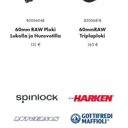
B300604B
B300681B
60mm RAW Ploki
60mmRAW
Lukolla ja Hunsvotilla
Triplaploki
131
€
165
€