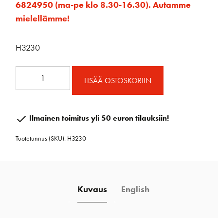
6824950 (ma-pe klo 8.30-16.30). Autamme
mielellämme!
H3230
75
LISÄÄ OSTOSKORIIN
mm
alumiini
loop
Ilmainen toimitus yli 50 euron tilauksiin!
ploki
Tuotetunnus (SKU):
H3230
määrä
Kuvaus
English