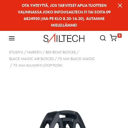
Siirry
OTA YHTEYTTÄ, JOS TARVITSET APUA TUOTTEEN
VALINNASSA JOKO INFO@SAILTECH.FI TAI SOITA 09
sivun
6824950 (MA-PE KLO 8.30-16.30). AUTAMME
sisältöön
MIELELLÄMME!
0
ETUSIVU
/
HARKEN
/
BIG BOAT BLOCKS
/
BLACK MAGIC AIR BLOCKS
/
75 MM BLACK MAGIC
/ 75 MM ALUMIINI LOOP PLOKI