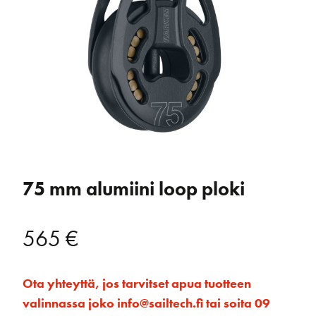
75 mm alumiini loop ploki
565
€
Ota yhteyttä, jos tarvitset apua tuotteen
valinnassa joko info@sailtech.fi tai soita 09