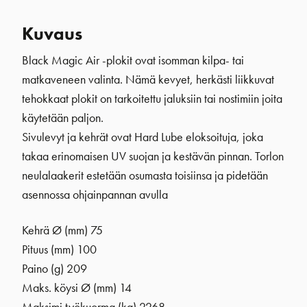
Kuvaus
Black Magic Air -plokit ovat isomman kilpa- tai
matkaveneen valinta. Nämä kevyet, herkästi liikkuvat
tehokkaat plokit on tarkoitettu jaluksiin tai nostimiin joita
käytetään paljon.
Sivulevyt ja kehrät ovat Hard Lube eloksoituja, joka
takaa erinomaisen UV suojan ja kestävän pinnan. Torlon
neulalaakerit estetään osumasta toisiinsa ja pidetään
asennossa ohjainpannan avulla
Kehrä Ø (mm) 75
Pituus (mm) 100
Paino (g) 209
Maks. köysi Ø (mm) 14
Maksimi työkuorma (kg) 2268