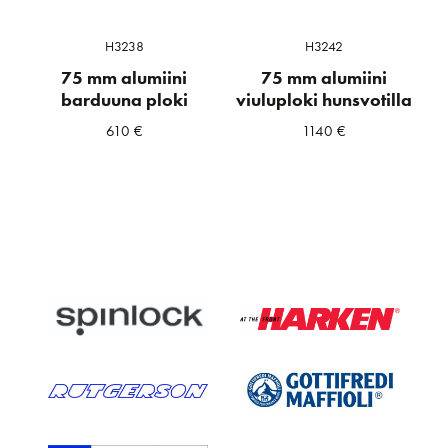
H3238
H3242
75 mm alumiini
75 mm alumiini
barduuna ploki
viuluploki hunsvotilla
610
€
1140
€