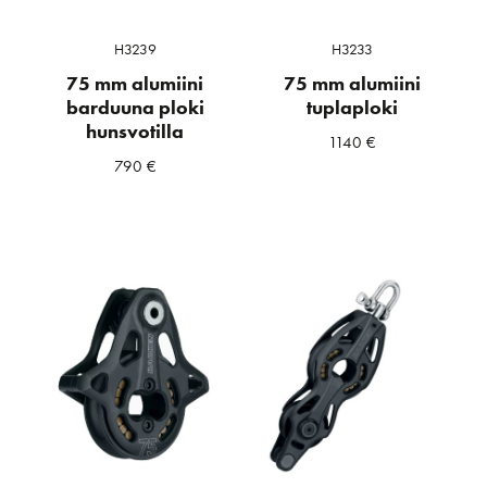
H3239
H3233
75 mm alumiini
75 mm alumiini
barduuna ploki
tuplaploki
hunsvotilla
1140
€
790
€