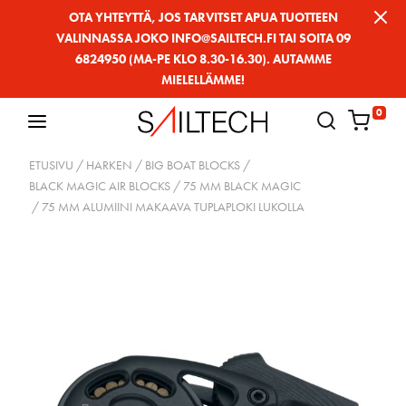
Siirry
OTA YHTEYTTÄ, JOS TARVITSET APUA TUOTTEEN
VALINNASSA JOKO INFO@SAILTECH.FI TAI SOITA 09
sivun
6824950 (MA-PE KLO 8.30-16.30). AUTAMME
sisältöön
MIELELLÄMME!
0
ETUSIVU
/
HARKEN
/
BIG BOAT BLOCKS
/
BLACK MAGIC AIR BLOCKS
/
75 MM BLACK MAGIC
/ 75 MM ALUMIINI MAKAAVA TUPLAPLOKI LUKOLLA