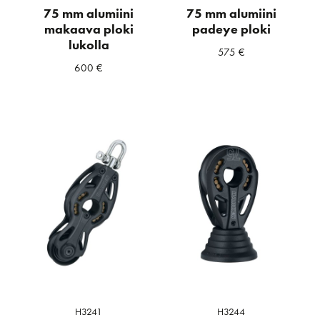
75 mm alumiini
75 mm alumiini
makaava ploki
padeye ploki
lukolla
575
€
600
€
H3241
H3244