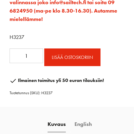
valinnassa joko info@sailtech.fi tai soita 09
6824950 (ma-pe klo 8.30-16.30). Autamme
mielellämme!
H3237
75
LISÄÄ OSTOSKORIIN
mm
alumiini
makaava
Ilmainen toimitus yli 50 euron tilauksiin!
tuplaploki
Tuotetunnus (SKU):
H3237
lukolla
määrä
Kuvaus
English