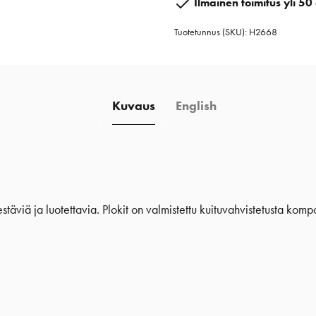
Ilmainen toimitus yli 50 
w/Cam
Tuotetunnus (SKU):
H2668
Cleat
määrä
Kuvaus
English
täviä ja luotettavia. Plokit on valmistettu kuituvahvistetusta kompo