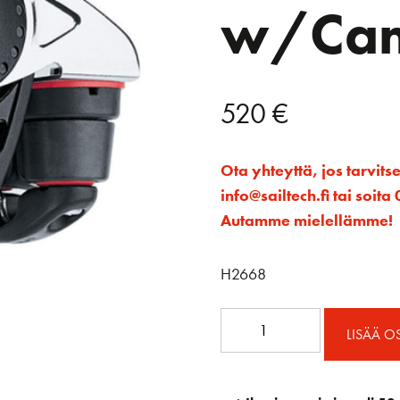
w/Cam
520
€
Ota yhteyttä, jos tarvits
info@sailtech.fi tai soi
Autamme mielellämme!
H2668
75mm
LISÄÄ O
Triple
Carbo
Block