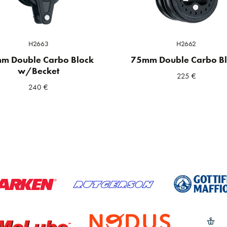
H2663
H2662
m Double Carbo Block
75mm Double Carbo B
w/Becket
225
€
240
€