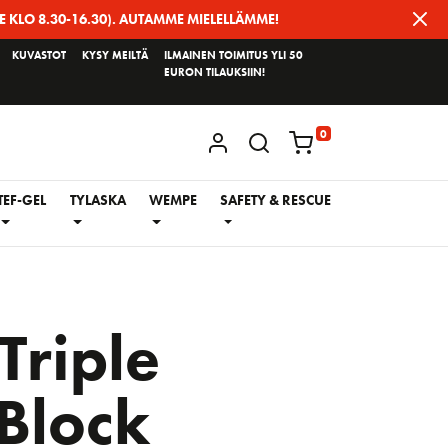
E KLO 8.30-16.30). AUTAMME MIELELLÄMME!
KUVASTOT
KYSY MEILTÄ
ILMAINEN TOIMITUS YLI 50
EURON TILAUKSIIN!
0
KIRJAUDU / REKISTERÖIDY
TEF-GEL
TYLASKA
WEMPE
SAFETY & RESCUE
riple
Block