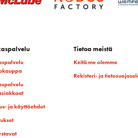
kaspalvelu
Tietoa meistä
aspalvelu
Keitä me olemme
kokauppa
Rekisteri- ja tietosuojasel
aspalvelu
asiakkaat
us- ja käyttöehdot
tukset
ystavat