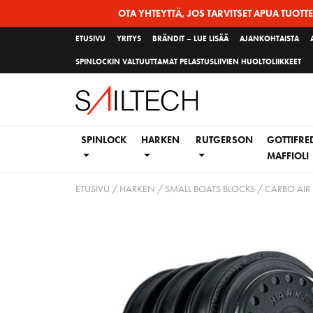
Siirry
OTA YHTEYTTÄ, JOS TARVITSET APUA TUOTT
sivun
ETUSIVU
YRITYS
BRÄNDIT – LUE LISÄÄ
AJANKOHTAISTA
sisältöön
SPINLOCKIN VALTUUTTAMAT PELASTUSLIIVIEN HUOLTOLIIKKEET
SPINLOCK
HARKEN
RUTGERSON
GOTTIFRE
MAFFIOLI
ETUSIVU
/
HARKEN
/
SMALL BOATS BLOCKS
/
CARBO AIR