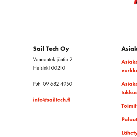
Sail Tech Oy
Asia
Veneentekijäntie 2
Asiak
Helsinki 00210
verk
Puh: 09 682 4950
Asiak
tukku
info@sailtech.fi
Toimit
Palau
Lähet