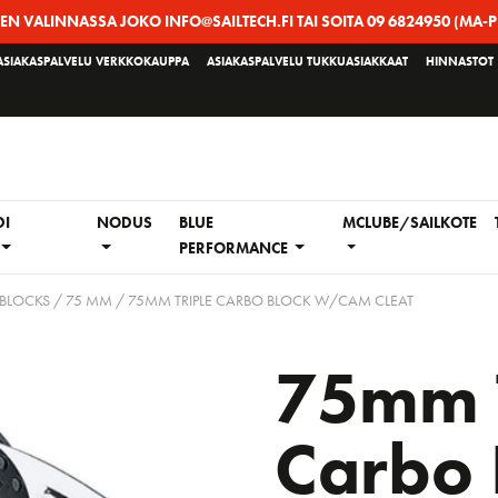
EEN VALINNASSA JOKO INFO@SAILTECH.FI TAI SOITA 09 6824950 (MA-P
ASIAKASPALVELU VERKKOKAUPPA
ASIAKASPALVELU TUKKUASIAKKAAT
HINNASTOT
DI
NODUS
BLUE
MCLUBE/SAILKOTE
PERFORMANCE
 BLOCKS
/
75 MM
/ 75MM TRIPLE CARBO BLOCK W/CAM CLEAT
75mm T
Carbo 