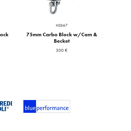
H2667
lock
75mm Carbo Block w/Cam &
Becket
300
€