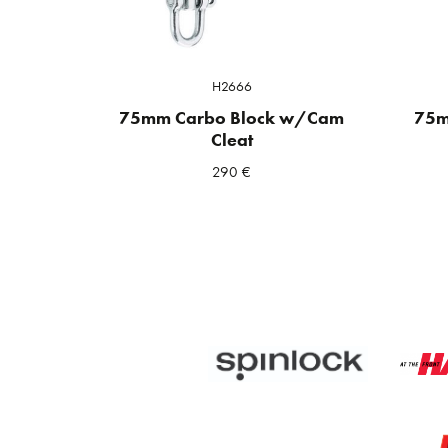
H2666
75mm Carbo Block w/Cam
75m
Cleat
290
€