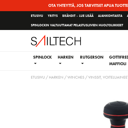
Siirry
OTA YHTEYTTÄ, JOS TARVITSET APUA TUOTT
sivun
ETUSIVU
YRITYS
BRÄNDIT – LUE LISÄÄ
AJANKOHTAISTA
sisältöön
SPINLOCKIN VALTUUTTAMAT PELASTUSLIIVIEN HUOLTOLIIKKEET
SPINLOCK
HARKEN
RUTGERSON
GOTTIFRE
MAFFIOLI
ETUSIVU
/
HARKEN
/
WINCHES / VINSSIT, VOITELUAINEET