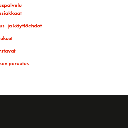
aspalvelu
asiakkaat
us- ja käyttöehdot
tukset
ystavat
sen peruutus