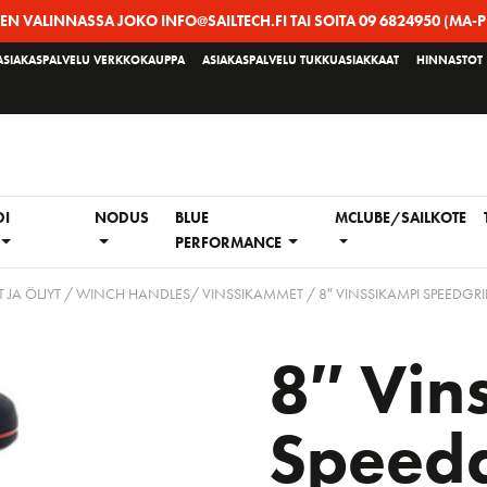
EEN VALINNASSA JOKO INFO@SAILTECH.FI TAI SOITA 09 6824950 (MA-P
ASIAKASPALVELU VERKKOKAUPPA
ASIAKASPALVELU TUKKUASIAKKAAT
HINNASTOT
DI
NODUS
BLUE
MCLUBE/SAILKOTE
PERFORMANCE
 JA ÖLJYT
/
WINCH HANDLES/ VINSSIKAMMET
/ 8″ VINSSIKAMPI SPEEDGRI
8″ Vin
Speedg