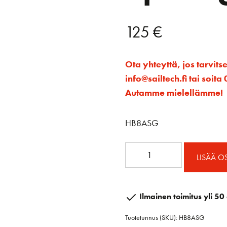
125
€
Ota yhteyttä, jos tarvits
info@sailtech.fi tai soi
Autamme mielellämme!
HB8ASG
8"
LISÄÄ O
Vinssikampi
Speedgrip
määrä
Ilmainen toimitus yli 50 
Tuotetunnus (SKU):
HB8ASG