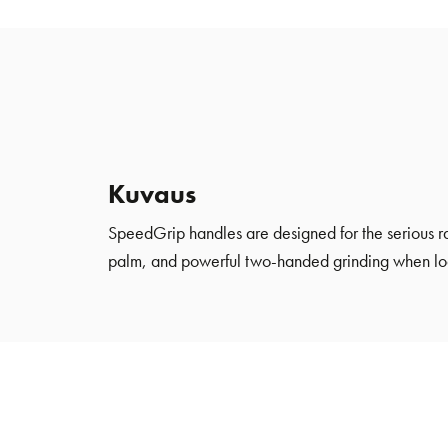
Kuvaus
SpeedGrip handles are designed for the serious rac
palm, and powerful two-handed grinding when loa