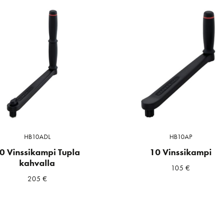
HB10ADL
HB10AP
0 Vinssikampi Tupla
10 Vinssikampi
kahvalla
105
€
205
€