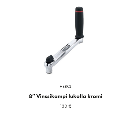
HB8CL
8″ Vinssikampi lukolla kromi
130
€