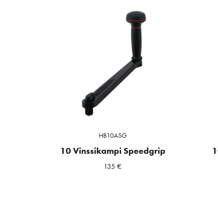
HB10ASG
10 Vinssikampi Speedgrip
1
135
€