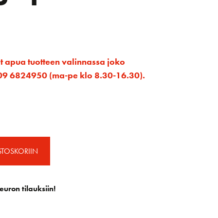
et apua tuotteen valinnassa joko
ta 09 6824950 (ma-pe klo 8.30-16.30).
STOSKORIIN
euron tilauksiin!