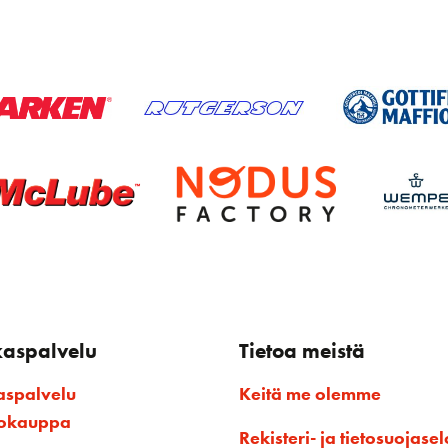
kaspalvelu
Tietoa meistä
aspalvelu
Keitä me olemme
kokauppa
Rekisteri- ja tietosuojasel