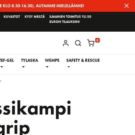
E KLO 8.30-16.30). AUTAMME MIELELLÄMME!
KUVASTOT
KYSY MEILTÄ
ILMAINEN TOIMITUS YLI 50
EURON TILAUKSIIN!
0
KIRJAUDU / REKISTERÖIDY
TEF-GEL
TYLASKA
WEMPE
SAFETY & RESCUE
P
ssikampi
rip