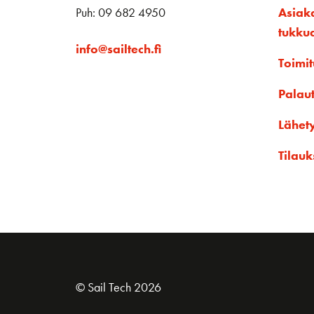
Puh: 09 682 4950
Asiak
tukku
info@sailtech.fi
Toimit
Palau
Lähet
Tilauk
© Sail Tech 2026