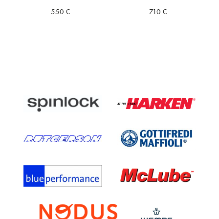
550
€
710
€