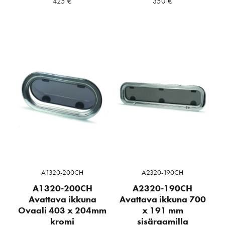
425
€
350
€
A1320-200CH
A2320-190CH
A1320-200CH
A2320-190CH
Avattava ikkuna
Avattava ikkuna 700
Ovaali 403 x 204mm
x 191 mm
kromi
sisäraamilla