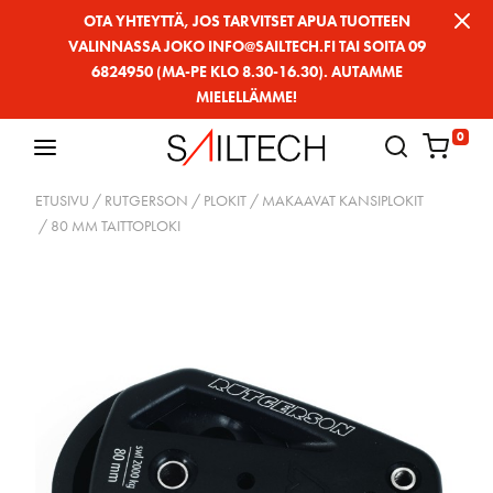
Siirry
OTA YHTEYTTÄ, JOS TARVITSET APUA TUOTTEEN
VALINNASSA JOKO INFO@SAILTECH.FI TAI SOITA 09
sivun
6824950 (MA-PE KLO 8.30-16.30). AUTAMME
sisältöön
MIELELLÄMME!
0
ETUSIVU
/
RUTGERSON
/
PLOKIT
/
MAKAAVAT KANSIPLOKIT
/ 80 MM TAITTOPLOKI