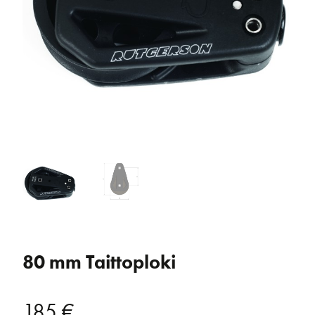
80 mm Taittoploki
185
€