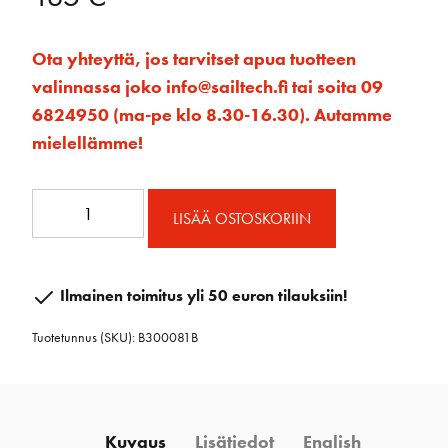
Ota yhteyttä, jos tarvitset apua tuotteen
valinnassa joko info@sailtech.fi tai soita 09
6824950 (ma-pe klo 8.30-16.30). Autamme
mielellämme!
80
LISÄÄ OSTOSKORIIN
mm
Taittoploki
määrä
Ilmainen toimitus yli 50 euron tilauksiin!
Tuotetunnus (SKU):
B300081B
Kuvaus
Lisätiedot
English