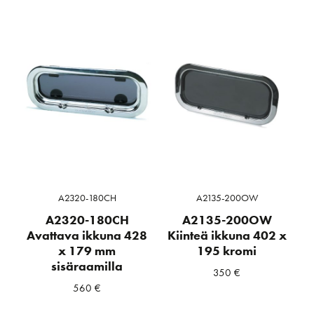
A2320-180CH
A2135-200OW
A2320-180CH
A2135-200OW
Avattava ikkuna 428
Kiinteä ikkuna 402 x
x 179 mm
195 kromi
sisäraamilla
350
€
560
€