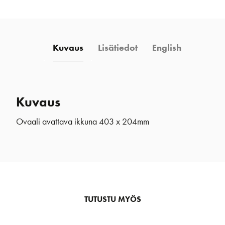
x
204mm
määrä
Kuvaus
Lisätiedot
English
Kuvaus
Ovaali avattava ikkuna 403 x 204mm
TUTUSTU MYÖS