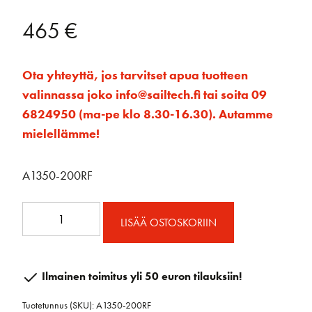
465
€
Ota yhteyttä, jos tarvitset apua tuotteen
valinnassa joko info@sailtech.fi tai soita 09
6824950 (ma-pe klo 8.30-16.30). Autamme
mielellämme!
A1350-200RF
A1350-
LISÄÄ OSTOSKORIIN
200RF
Ovaali
avattava
Ilmainen toimitus yli 50 euron tilauksiin!
ikkuna
Tuotetunnus (SKU):
A1350-200RF
403