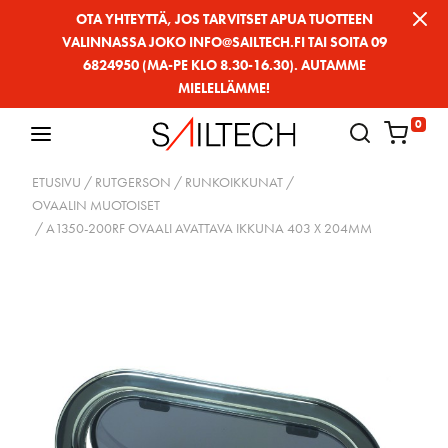
Siirry
OTA YHTEYTTÄ, JOS TARVITSET APUA TUOTTEEN
VALINNASSA JOKO INFO@SAILTECH.FI TAI SOITA 09
sivun
6824950 (MA-PE KLO 8.30-16.30). AUTAMME
sisältöön
MIELELLÄMME!
0
ETUSIVU
/
RUTGERSON
/
RUNKOIKKUNAT
/
OVAALIN MUOTOISET
/ A1350-200RF OVAALI AVATTAVA IKKUNA 403 X 204MM