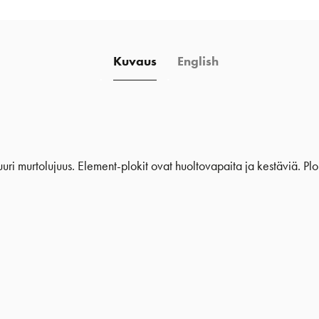
Kuvaus
English
uuri murtolujuus. Element-plokit ovat huoltovapaita ja kestäviä. Plok