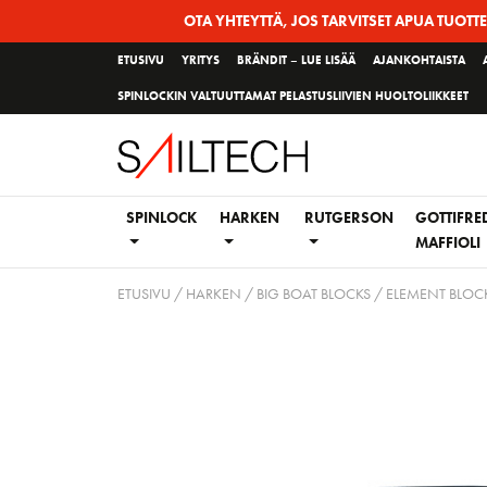
Siirry
OTA YHTEYTTÄ, JOS TARVITSET APUA TUOTT
sivun
ETUSIVU
YRITYS
BRÄNDIT – LUE LISÄÄ
AJANKOHTAISTA
sisältöön
SPINLOCKIN VALTUUTTAMAT PELASTUSLIIVIEN HUOLTOLIIKKEET
SPINLOCK
HARKEN
RUTGERSON
GOTTIFRE
MAFFIOLI
ETUSIVU
/
HARKEN
/
BIG BOAT BLOCKS
/
ELEMENT BLOCK