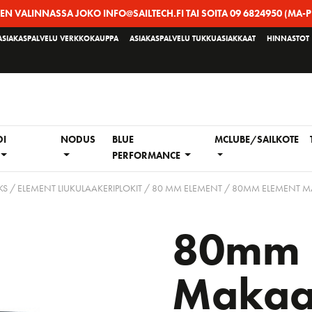
EEN VALINNASSA JOKO INFO@SAILTECH.FI TAI SOITA 09 6824950 (MA-P
ASIAKASPALVELU VERKKOKAUPPA
ASIAKASPALVELU TUKKUASIAKKAAT
HINNASTOT
DI
NODUS
BLUE
MCLUBE/SAILKOTE
PERFORMANCE
S / ELEMENT LIUKULAAKERIPLOKIT
/
80 MM ELEMENT
/ 80MM ELEMENT MA
80mm 
Makaa