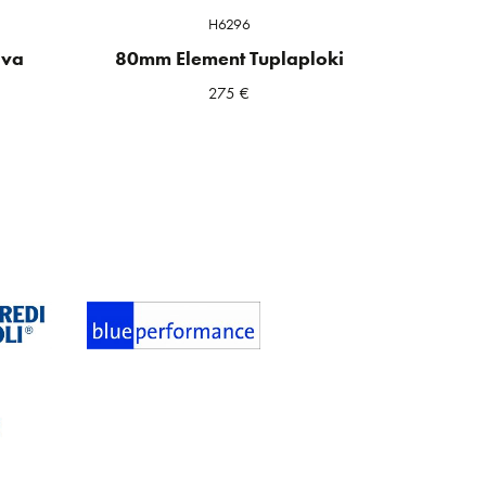
H6296
ava
80mm Element Tuplaploki
275
€