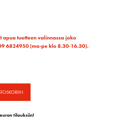
et apua tuotteen valinnassa joko
ta 09 6824950 (ma-pe klo 8.30-16.30).
STOSKORIIN
euron tilauksiin!