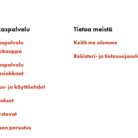
kaspalvelu
Tietoa meistä
aspalvelu
Keitä me olemme
kokauppa
Rekisteri- ja tietosuojasel
aspalvelu
asiakkaat
us- ja käyttöehdot
tukset
ystavat
sen peruutus