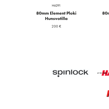
H6291
80mm Element Ploki
80m
Hunsvotilla
200
€