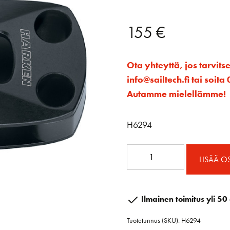
155
€
Ota yhteyttä, jos tarvits
info@sailtech.fi tai soi
Autamme mielellämme!
H6294
80mm
LISÄÄ O
Element
Makaava
Ploki
Ilmainen toimitus yli 50 
määrä
Tuotetunnus (SKU):
H6294