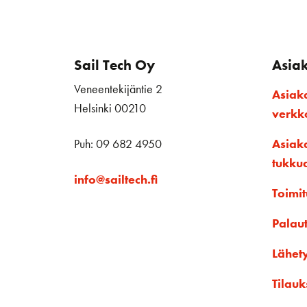
Sail Tech Oy
Asia
Veneentekijäntie 2
Asiak
Helsinki 00210
verk
Puh: 09 682 4950
Asiak
tukku
info@sailtech.fi
Toimit
Palau
Lähet
Tilauk