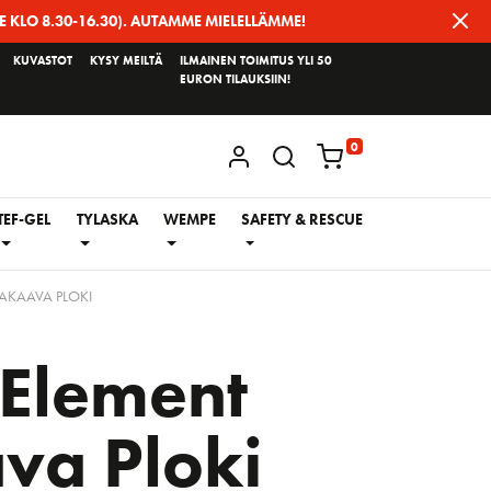
E KLO 8.30-16.30). AUTAMME MIELELLÄMME!
KUVASTOT
KYSY MEILTÄ
ILMAINEN TOIMITUS YLI 50
EURON TILAUKSIIN!
0
KIRJAUDU / REKISTERÖIDY
TEF-GEL
TYLASKA
WEMPE
SAFETY & RESCUE
KAAVA PLOKI
Element
va Ploki