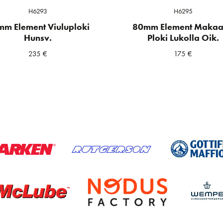
H6293
H6295
m Element Viuluploki
80mm Element Maka
Hunsv.
Ploki Lukolla Oik.
235
€
175
€