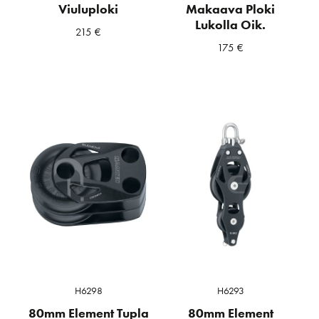
Viuluploki
Makaava Ploki
Lukolla Oik.
215
€
175
€
H6298
H6293
80mm Element Tupla
80mm Element