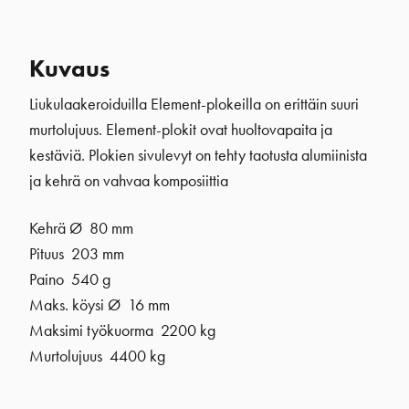
Kuvaus
Liukulaakeroiduilla Element-plokeilla on erittäin suuri
murtolujuus. Element-plokit ovat huoltovapaita ja
kestäviä. Plokien sivulevyt on tehty taotusta alumiinista
ja kehrä on vahvaa komposiittia
Kehrä Ø 80 mm
Pituus 203 mm
Paino 540 g
Maks. köysi Ø 16 mm
Maksimi työkuorma 2200 kg
Murtolujuus 4400 kg