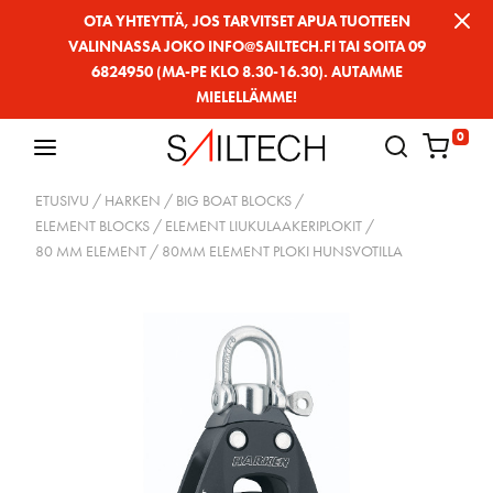
Siirry
OTA YHTEYTTÄ, JOS TARVITSET APUA TUOTTEEN
VALINNASSA JOKO INFO@SAILTECH.FI TAI SOITA 09
sivun
6824950 (MA-PE KLO 8.30-16.30). AUTAMME
sisältöön
MIELELLÄMME!
0
ETUSIVU
/
HARKEN
/
BIG BOAT BLOCKS
/
ELEMENT BLOCKS / ELEMENT LIUKULAAKERIPLOKIT
/
80 MM ELEMENT
/ 80MM ELEMENT PLOKI HUNSVOTILLA