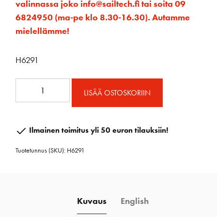
valinnassa joko info@sailtech.fi tai soita 09
6824950 (ma-pe klo 8.30-16.30). Autamme
mielellämme!
H6291
80mm
LISÄÄ OSTOSKORIIN
Element
Ploki
Hunsvotilla
Ilmainen toimitus yli 50 euron tilauksiin!
määrä
Tuotetunnus (SKU):
H6291
Kuvaus
English