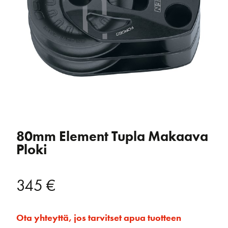
80mm Element Tupla Makaava
Ploki
345
€
Ota yhteyttä, jos tarvitset apua tuotteen