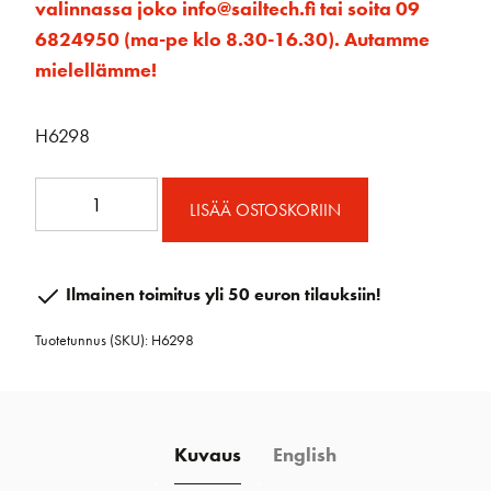
valinnassa joko info@sailtech.fi tai soita 09
6824950 (ma-pe klo 8.30-16.30). Autamme
mielellämme!
H6298
80mm
LISÄÄ OSTOSKORIIN
Element
Tupla
Makaava
Ilmainen toimitus yli 50 euron tilauksiin!
Ploki
Tuotetunnus (SKU):
H6298
määrä
Kuvaus
English