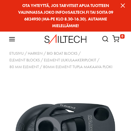
Siirry
OTA YHTEYTTÄ, JOS TARVITSET APUA TUOTTEEN
VALINNASSA JOKO INFO@SAILTECH.FI TAI SOITA 09
sivun
6824950 (MA-PE KLO 8.30-16.30). AUTAMME
sisältöön
MIELELLÄMME!
0
ETUSIVU
/
HARKEN
/
BIG BOAT BLOCKS
/
ELEMENT BLOCKS / ELEMENT LIUKULAAKERIPLOKIT
/
80 MM ELEMENT
/ 80MM ELEMENT TUPLA MAKAAVA PLOKI