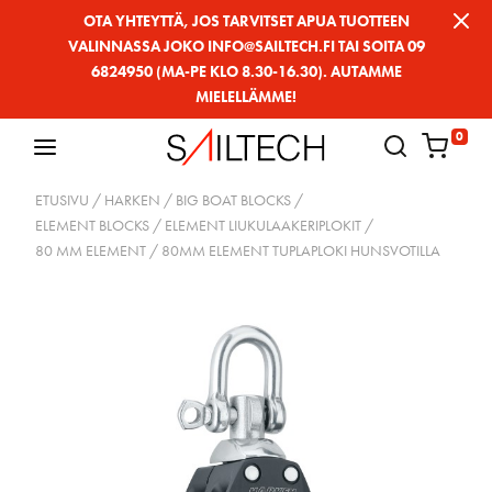
Siirry
OTA YHTEYTTÄ, JOS TARVITSET APUA TUOTTEEN
VALINNASSA JOKO INFO@SAILTECH.FI TAI SOITA 09
sivun
6824950 (MA-PE KLO 8.30-16.30). AUTAMME
sisältöön
MIELELLÄMME!
0
ETUSIVU
/
HARKEN
/
BIG BOAT BLOCKS
/
ELEMENT BLOCKS / ELEMENT LIUKULAAKERIPLOKIT
/
80 MM ELEMENT
/ 80MM ELEMENT TUPLAPLOKI HUNSVOTILLA