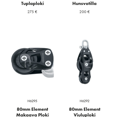
Tuplaploki
Hunsvotilla
275
€
200
€
H6295
H6292
80mm Element
80mm Element
Makaava Ploki
Viuluploki