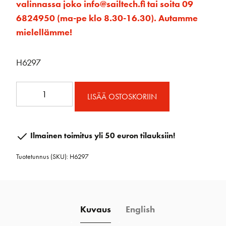
valinnassa joko info@sailtech.fi tai soita 09
6824950 (ma-pe klo 8.30-16.30). Autamme
mielellämme!
H6297
80mm
LISÄÄ OSTOSKORIIN
Element
Tuplaploki
Hunsvotilla
Ilmainen toimitus yli 50 euron tilauksiin!
määrä
Tuotetunnus (SKU):
H6297
Kuvaus
English