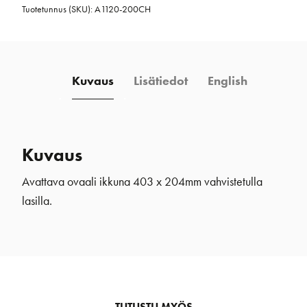
Tuotetunnus (SKU):
A1120-200CH
403
x
204mm
kromi
Kuvaus
Lisätiedot
English
määrä
Kuvaus
Avattava ovaali ikkuna 403 x 204mm vahvistetulla
lasilla.
TUTUSTU MYÖS