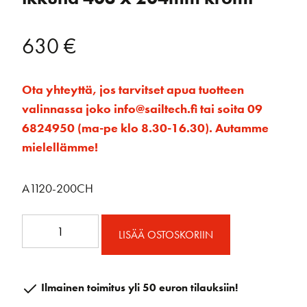
630
€
Ota yhteyttä, jos tarvitset apua tuotteen
valinnassa joko info@sailtech.fi tai soita 09
6824950 (ma-pe klo 8.30-16.30). Autamme
mielellämme!
A1120-200CH
A1120-
LISÄÄ OSTOSKORIIN
200CH
Avattava
ovaali
Ilmainen toimitus yli 50 euron tilauksiin!
ikkuna