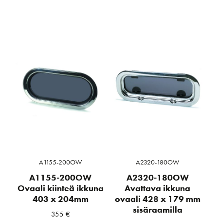
A1155-200OW
A2320-180OW
A1155-200OW
A2320-180OW
Ovaali kiinteä ikkuna
Avattava ikkuna
403 x 204mm
ovaali 428 x 179 mm
sisäraamilla
355
€