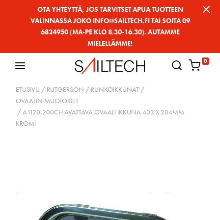
Siirry
OTA YHTEYTTÄ, JOS TARVITSET APUA TUOTTEEN
VALINNASSA JOKO INFO@SAILTECH.FI TAI SOITA 09
sivun
6824950 (MA-PE KLO 8.30-16.30). AUTAMME
sisältöön
MIELELLÄMME!
0
ETUSIVU
/
RUTGERSON
/
RUNKOIKKUNAT
/
OVAALIN MUOTOISET
/ A1120-200CH AVATTAVA OVAALI IKKUNA 403 X 204MM
KROMI