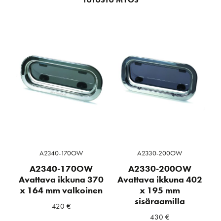
A2340-170OW
A2330-200OW
A2340-170OW
A2330-200OW
Avattava ikkuna 370
Avattava ikkuna 402
x 164 mm valkoinen
x 195 mm
sisäraamilla
420
€
430
€