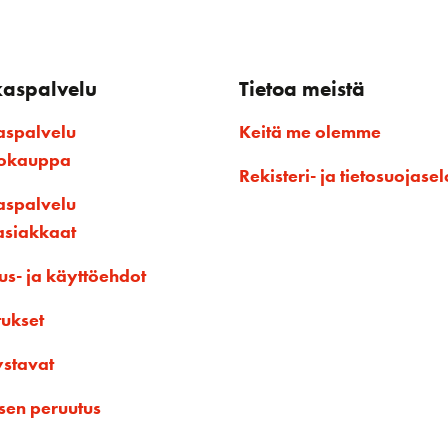
kaspalvelu
Tietoa meistä
aspalvelu
Keitä me olemme
kokauppa
Rekisteri- ja tietosuojasel
aspalvelu
asiakkaat
us- ja käyttöehdot
tukset
ystavat
sen peruutus