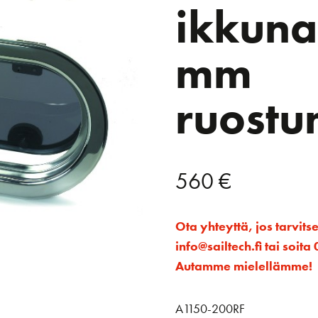
ikkuna
mm
ruostu
560
€
Ota yhteyttä, jos tarvits
info@sailtech.fi tai soi
Autamme mielellämme!
A1150-200RF