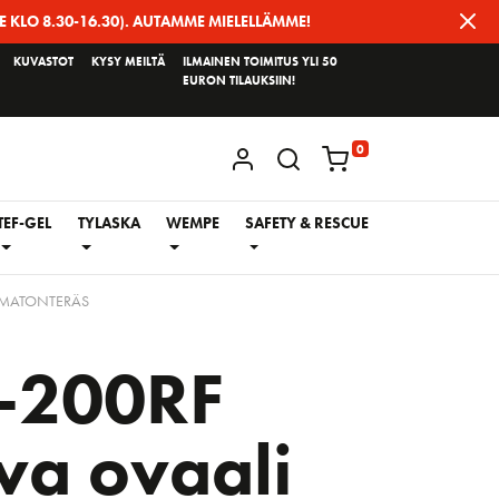
E KLO 8.30-16.30). AUTAMME MIELELLÄMME!
KUVASTOT
KYSY MEILTÄ
ILMAINEN TOIMITUS YLI 50
EURON TILAUKSIIN!
0
KIRJAUDU / REKISTERÖIDY
TEF-GEL
TYLASKA
WEMPE
SAFETY & RESCUE
TUMATONTERÄS
-200RF
va ovaali