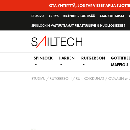
Siirry
OTA YHTEYTTÄ, JOS TARVITSET APUA TUOTT
sivun
ETUSIVU
YRITYS
BRÄNDIT – LUE LISÄÄ
AJANKOHTAISTA
sisältöön
SPINLOCKIN VALTUUTTAMAT PELASTUSLIIVIEN HUOLTOLIIKKEET
SPINLOCK
HARKEN
RUTGERSON
GOTTIFRE
MAFFIOLI
ETUSIVU
/
RUTGERSON
/
RUNKOIKKUNAT
/
OVAALIN MU