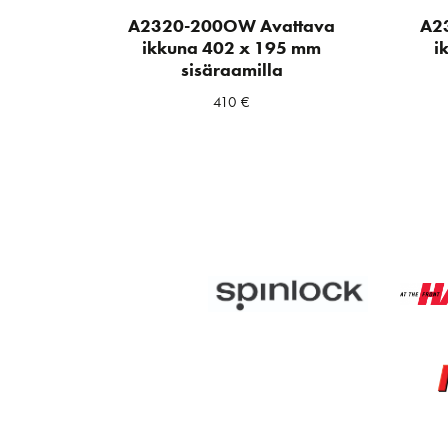
A2320-200OW Avattava
A2
ikkuna 402 x 195 mm
i
sisäraamilla
410
€