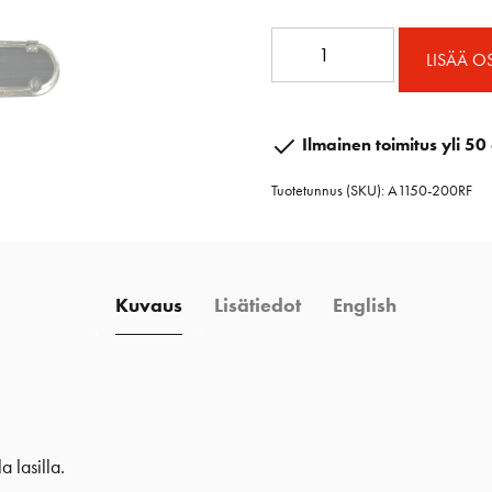
A1150-
LISÄÄ O
200RF
Avattava
ovaali
Ilmainen toimitus yli 50 
ikkuna
Tuotetunnus (SKU):
A1150-200RF
403
x
204
mm
Kuvaus
Lisätiedot
English
ruostumatonteräs
määrä
 lasilla.