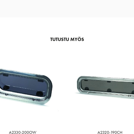
TUTUSTU MYÖS
A2330-200OW
A2320-190CH