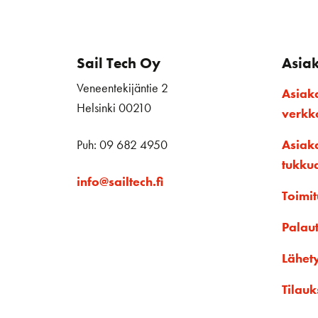
Sail Tech Oy
Asia
Veneentekijäntie 2
Asiak
Helsinki 00210
verk
Puh: 09 682 4950
Asiak
tukku
info@sailtech.fi
Toimit
Palau
Lähet
Tilauk