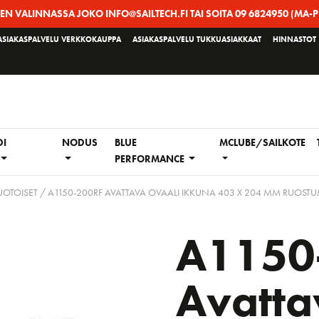
EEN VALINNASSA JOKO INFO@SAILTECH.FI TAI SOITA 09 6824950 (MA-P
ASIAKASPALVELU VERKKOKAUPPA
ASIAKASPALVELU TUKKUASIAKKAAT
HINNASTOT
DI
NODUS
BLUE
MCLUBE/SAILKOTE
PERFORMANCE
OTOISET
/ A1150-200RF AVATTAVA OVAALI IKKUNA 403 X 204 MM RUOS
A1150
Avatta