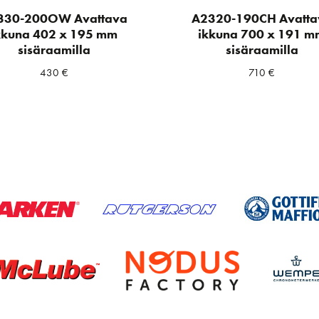
330-200OW Avattava
A2320-190CH Avatta
kkuna 402 x 195 mm
ikkuna 700 x 191 m
sisäraamilla
sisäraamilla
430
€
710
€