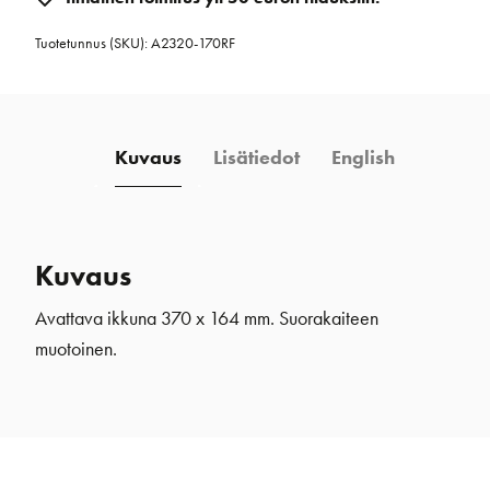
370
Tuotetunnus (SKU):
A2320-170RF
x
164
mm
rst
Kuvaus
Lisätiedot
English
ruostumatonteräs
määrä
Kuvaus
Avattava ikkuna 370 x 164 mm. Suorakaiteen
muotoinen.