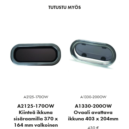
TUTUSTU MYÖS
A2125-170OW
A1330-200OW
A2125-170OW
A1330-200OW
Kiinteä ikkuna
Ovaali avattava
sisäraamilla 370 x
ikkuna 403 x 204mm
164 mm valkoinen
430
€