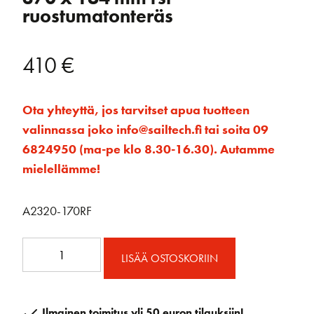
ruostumatonteräs
410
€
Ota yhteyttä, jos tarvitset apua tuotteen
valinnassa joko info@sailtech.fi tai soita 09
6824950 (ma-pe klo 8.30-16.30). Autamme
mielellämme!
A2320-170RF
A2320-
LISÄÄ OSTOSKORIIN
170RF
Avattava
ikkuna
Ilmainen toimitus yli 50 euron tilauksiin!