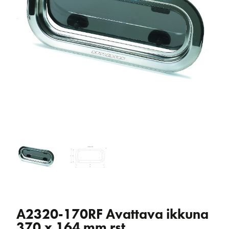
A2320-170RF Avattava ikkuna
370 x 164 mm rst