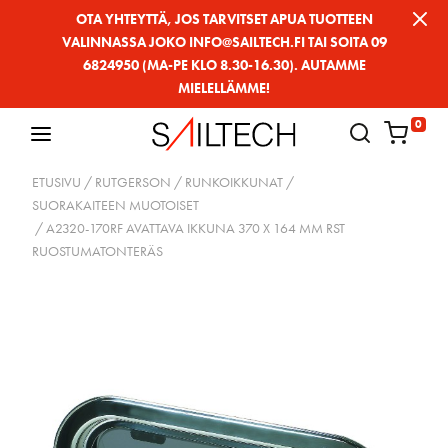
Siirry
OTA YHTEYTTÄ, JOS TARVITSET APUA TUOTTEEN
VALINNASSA JOKO INFO@SAILTECH.FI TAI SOITA 09
sivun
6824950 (MA-PE KLO 8.30-16.30). AUTAMME
sisältöön
MIELELLÄMME!
0
ETUSIVU
/
RUTGERSON
/
RUNKOIKKUNAT
/
SUORAKAITEEN MUOTOISET
/ A2320-170RF AVATTAVA IKKUNA 370 X 164 MM RST
RUOSTUMATONTERÄS