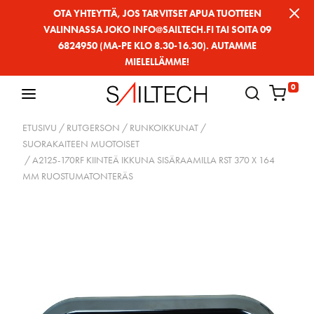
Siirry
OTA YHTEYTTÄ, JOS TARVITSET APUA TUOTTEEN
VALINNASSA JOKO INFO@SAILTECH.FI TAI SOITA 09
sivun
6824950 (MA-PE KLO 8.30-16.30). AUTAMME
sisältöön
MIELELLÄMME!
0
ETUSIVU
/
RUTGERSON
/
RUNKOIKKUNAT
/
SUORAKAITEEN MUOTOISET
/ A2125-170RF KIINTEÄ IKKUNA SISÄRAAMILLA RST 370 X 164
MM RUOSTUMATONTERÄS