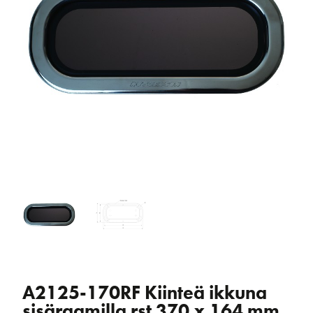
A2125-170RF Kiinteä ikkuna
sisäraamilla rst 370 x 164 mm