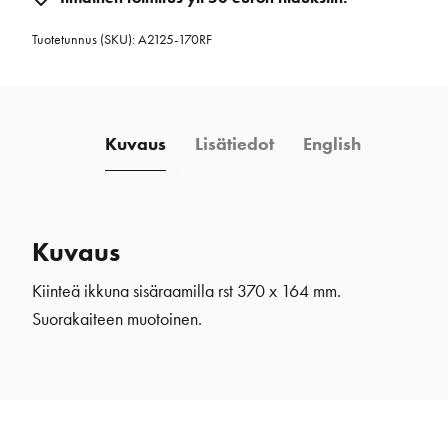
sisäraamilla
Tuotetunnus (SKU):
A2125-170RF
rst
370
x
164
Kuvaus
Lisätiedot
English
mm
ruostumatonteräs
määrä
Kuvaus
Kiinteä ikkuna sisäraamilla rst 370 x 164 mm.
Suorakaiteen muotoinen.