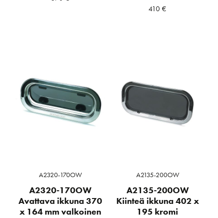
410
€
A2320-170OW
A2135-200OW
A2320-170OW
A2135-200OW
Avattava ikkuna 370
Kiinteä ikkuna 402 x
x 164 mm valkoinen
195 kromi