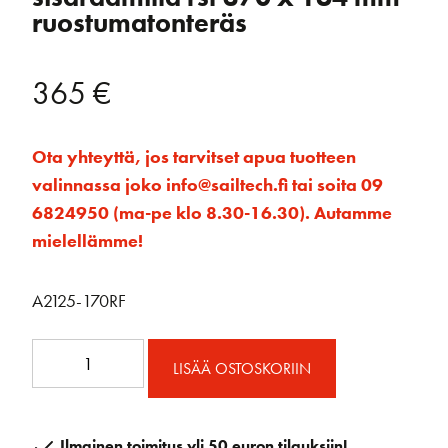
ruostumatonteräs
365
€
Ota yhteyttä, jos tarvitset apua tuotteen
valinnassa joko info@sailtech.fi tai soita 09
6824950 (ma-pe klo 8.30-16.30). Autamme
mielellämme!
A2125-170RF
A2125-
LISÄÄ OSTOSKORIIN
170RF
Kiinteä
ikkuna
Ilmainen toimitus yli 50 euron tilauksiin!