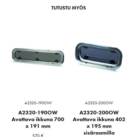
TUTUSTU MYÖS
A2320-190OW
A2320-200OW
A2320-190OW
A2320-200OW
Avattava ikkuna 700
Avattava ikkuna 402
x 191 mm
x 195 mm
sisäraamilla
570
€