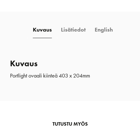
x
204mm
määrä
Kuvaus
Lisätiedot
English
Kuvaus
Portlight ovaali kiinteä 403 x 204mm
TUTUSTU MYÖS