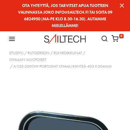
Siirry
OTA YHTEYTTÄ, JOS TARVITSET APUA TUOTTEEN
VALINNASSA JOKO INFO@SAILTECH.FI TAI SOITA 09
sivun
6824950 (MA-PE KLO 8.30-16.30). AUTAMME
sisältöön
MIELELLÄMME!
0
ETUSIVU
/
RUTGERSON
/
RUNKOIKKUNAT
/
OVAALIN MUOTOISET
/ A1125-200OW PORTLIGHT OVAALI KIINTEÄ 403 X 204MM