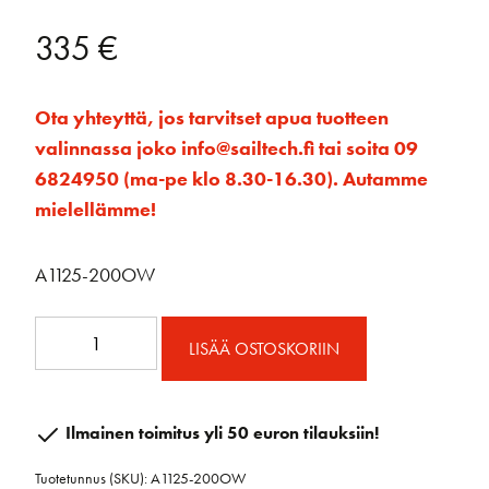
335
€
Ota yhteyttä, jos tarvitset apua tuotteen
valinnassa joko info@sailtech.fi tai soita 09
6824950 (ma-pe klo 8.30-16.30). Autamme
mielellämme!
A1125-200OW
A1125-
LISÄÄ OSTOSKORIIN
200OW
Portlight
ovaali
Ilmainen toimitus yli 50 euron tilauksiin!
kiinteä
Tuotetunnus (SKU):
A1125-200OW
403