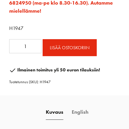
6824950 (ma-pe klo 8.30-16.30). Autamme
mielellämme!
H1947
BB
LISÄÄ OSTOSKORIIN
HL
Levankivaunun
Toggle
Ilmainen toimitus yli 50 euron tilauksiin!
määrä
Tuotetunnus (SKU):
H1947
Kuvaus
English