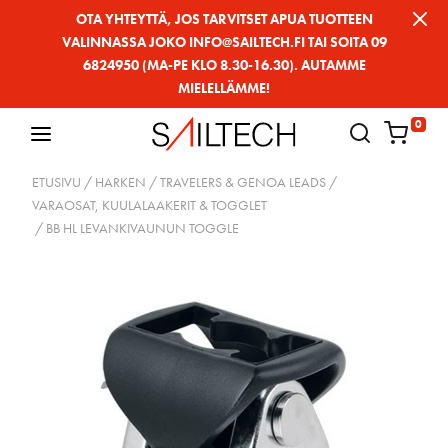
Siirry
OTA YHTEYTTÄ, JOS TARVITSET APUA TUOTTEEN
VALINNASSA JOKO INFO@SAILTECH.FI TAI SOITA 09
sivun
6824950 (MA-PE KLO 8.30-16.30). AUTAMME
sisältöön
MIELELLÄMME!
0
ETUSIVU
/
HARKEN
/
TRAVELERS & GENOA LEADS
/
VARAOSAT, KUULALAAKERIT & TOGGLET
/ BB HL LEVANKIVAUNUN TOGGLE