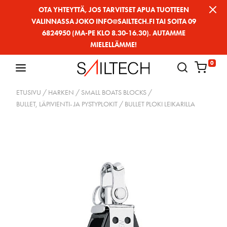
Siirry
OTA YHTEYTTÄ, JOS TARVITSET APUA TUOTTEEN
VALINNASSA JOKO INFO@SAILTECH.FI TAI SOITA 09
sivun
6824950 (MA-PE KLO 8.30-16.30). AUTAMME
sisältöön
MIELELLÄMME!
0
ETUSIVU
/
HARKEN
/
SMALL BOATS BLOCKS
/
BULLET, LÄPIVIENTI- JA PYSTYPLOKIT
/ BULLET PLOKI LEIKARILLA