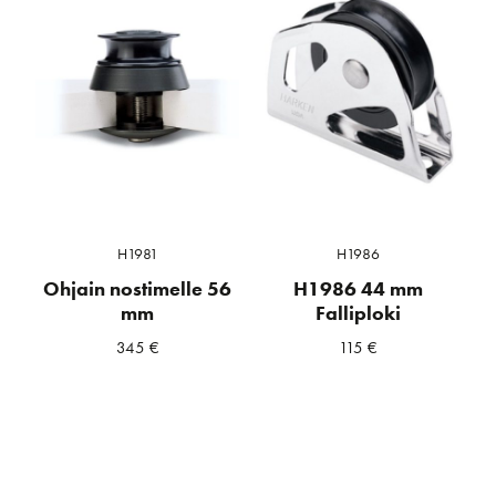
H1981
H1986
Ohjain nostimelle 56
H1986 44 mm
mm
Falliploki
345
€
115
€