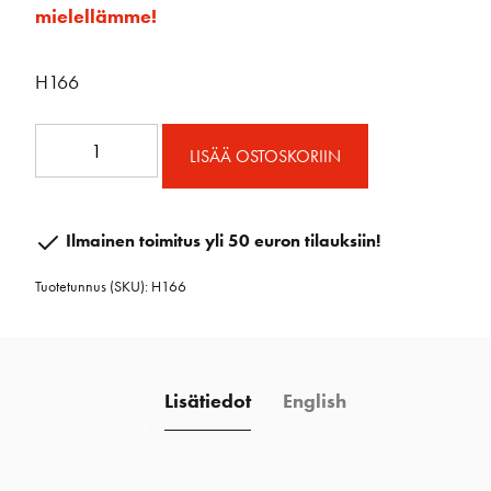
mielellämme!
H166
Bullet
LISÄÄ OSTOSKORIIN
ploki
leikarilla
määrä
Ilmainen toimitus yli 50 euron tilauksiin!
Tuotetunnus (SKU):
H166
Lisätiedot
English