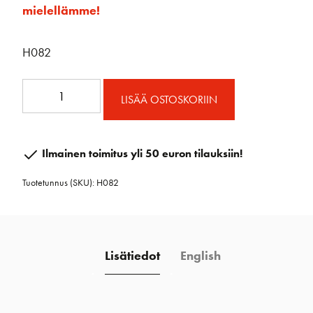
mielellämme!
H082
Bullet
LISÄÄ OSTOSKORIIN
ploki
määrä
Ilmainen toimitus yli 50 euron tilauksiin!
Tuotetunnus (SKU):
H082
Lisätiedot
English