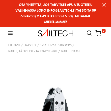
Siirry
OTA YHTEYTTÄ, JOS TARVITSET APUA TUOTTEEN
VALINNASSA JOKO INFO@SAILTECH.FI TAI SOITA 09
sivun
6824950 (MA-PE KLO 8.30-16.30). AUTAMME
sisältöön
MIELELLÄMME!
0
ETUSIVU
/
HARKEN
/
SMALL BOATS BLOCKS
/
BULLET, LÄPIVIENTI- JA PYSTYPLOKIT
/ BULLET PLOKI