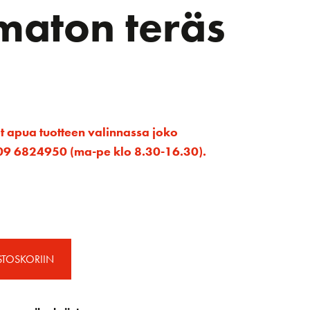
maton teräs
et apua tuotteen valinnassa joko
ta 09 6824950 (ma-pe klo 8.30-16.30).
STOSKORIIN