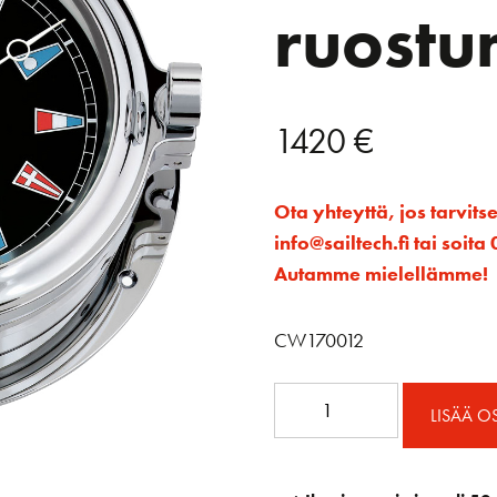
ruostu
1420
€
Ota yhteyttä, jos tarvits
info@sailtech.fi tai soi
Autamme mielellämme!
CW170012
Regatta
LISÄÄ O
II
Corum
kvartsikello