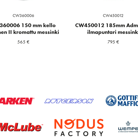
CW360006
CW450012
360006 150 mm kello
CW450012 185mm Admir
en II kromattu messinki
ilmapuntari messink
565
€
795
€