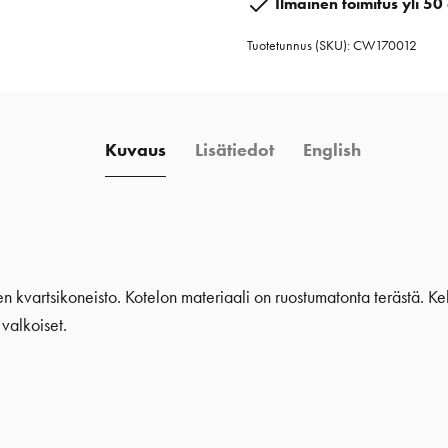
Ilmainen toimitus yli 50 
ruostumaton
Tuotetunnus (SKU):
CW170012
teräs
määrä
Kuvaus
Lisätiedot
English
n kvartsikoneisto. Kotelon materiaali on ruostumatonta terästä. Kel
valkoiset.