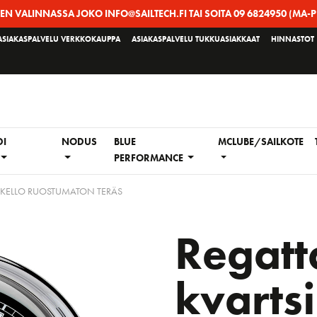
EEN VALINNASSA JOKO INFO@SAILTECH.FI TAI SOITA 09 6824950 (MA-P
ASIAKASPALVELU VERKKOKAUPPA
ASIAKASPALVELU TUKKUASIAKKAAT
HINNASTOT
DI
NODUS
BLUE
MCLUBE/SAILKOTE
PERFORMANCE
SIKELLO RUOSTUMATON TERÄS
Regatt
kvartsi