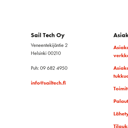
Sail Tech Oy
Asia
Veneentekijäntie 2
Asiak
Helsinki 00210
verk
Puh: 09 682 4950
Asiak
tukku
info@sailtech.fi
Toimit
Palau
Lähet
Tilauk