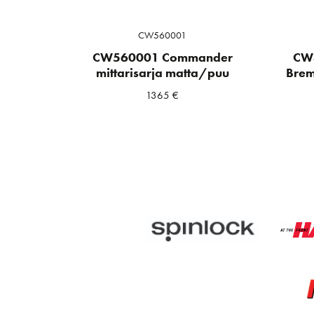
CW560001
CW560001 Commander
CW
mittarisarja matta/puu
Brem
1365
€