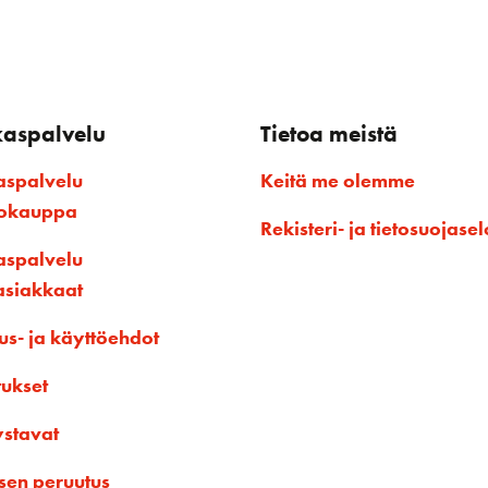
kaspalvelu
Tietoa meistä
aspalvelu
Keitä me olemme
kokauppa
Rekisteri- ja tietosuojasel
aspalvelu
asiakkaat
us- ja käyttöehdot
tukset
ystavat
sen peruutus