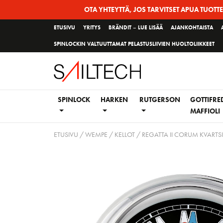
Siirry
OTA YHTEYTTÄ, JOS TARVITSET APUA TUOTT
sivun
ETUSIVU
YRITYS
BRÄNDIT – LUE LISÄÄ
AJANKOHTAISTA
sisältöön
SPINLOCKIN VALTUUTTAMAT PELASTUSLIIVIEN HUOLTOLIIKKEET
SPINLOCK
HARKEN
RUTGERSON
GOTTIFRE
MAFFIOLI
ETUSIVU
/
WEMPE
/
KELLOT
/ REGATTA II CORUM KVART