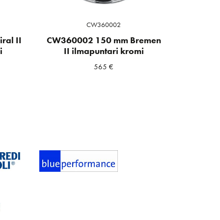
CW360002
al II
CW360002 150 mm Bremen
i
II ilmapuntari kromi
565
€