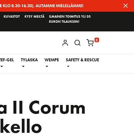
E KLO 8.30-16.30). AUTAMME MIELELLÄMME!
KUVASTOT
KYSY MEILTÄ
ILMAINEN TOIMITUS YLI 50
EURON TILAUKSIIN!
0
KIRJAUDU / REKISTERÖIDY
TEF-GEL
TYLASKA
WEMPE
SAFETY & RESCUE
a II Corum
kello