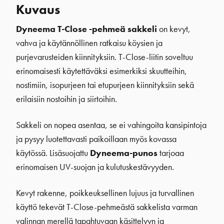
Kuvaus
Dyneema T-Close -pehmeä sakkeli
on kevyt,
vahva ja käytännöllinen ratkaisu köysien ja
purjevarusteiden kiinnityksiin. T-Close-liitin soveltuu
erinomaisesti käytettäväksi esimerkiksi skuutteihin,
nostimiin, isopurjeen tai etupurjeen kiinnityksiin sekä
erilaisiin nostoihin ja siirtoihin.
Sakkeli on nopea asentaa, se ei vahingoita kansipintoja
ja pysyy luotettavasti paikoillaan myös kovassa
käytössä. Lisäsuojattu
Dyneema-punos
tarjoaa
erinomaisen UV-suojan ja kulutuskestävyyden.
Kevyt rakenne, poikkeuksellinen lujuus ja turvallinen
käyttö tekevät T-Close-pehmeästä sakkelista varman
valinnan merellä tapahtuvaan käsittelyyn ja