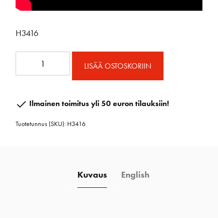
H3416
Dyneemasakkeli
LISÄÄ OSTOSKORIIN
T-
lukolla
BL
Ilmainen toimitus yli 50 euron tilauksiin!
2500
Tuotetunnus (SKU):
H3416
KG
määrä
Kuvaus
English