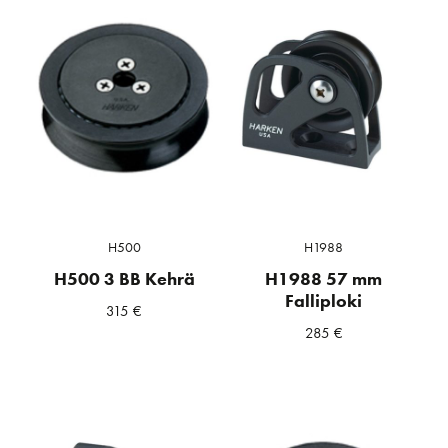
H500
H1988
H500 3 BB Kehrä
H1988 57 mm
Falliploki
315
€
285
€