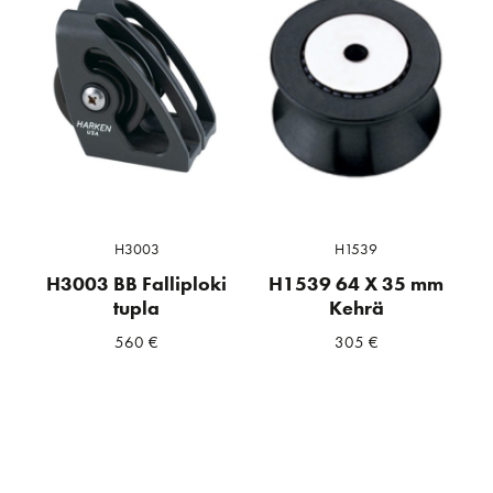
H3003
H1539
H3003 BB Falliploki
H1539 64 X 35 mm
tupla
Kehrä
560
€
305
€