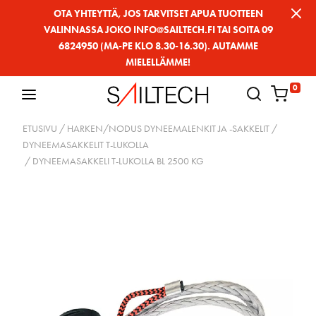
Siirry
OTA YHTEYTTÄ, JOS TARVITSET APUA TUOTTEEN
VALINNASSA JOKO INFO@SAILTECH.FI TAI SOITA 09
sivun
6824950 (MA-PE KLO 8.30-16.30). AUTAMME
sisältöön
MIELELLÄMME!
0
ETUSIVU
/
HARKEN/NODUS DYNEEMALENKIT JA -SAKKELIT
/
DYNEEMASAKKELIT T-LUKOLLA
/ DYNEEMASAKKELI T-LUKOLLA BL 2500 KG