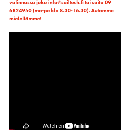
valinnassa joko info@sailtech.fi tai soita 09
6824950 (ma-pe klo 8.30-16.30). Autamme
mielellämme!