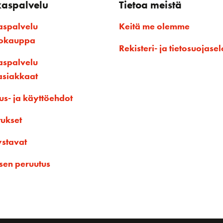
kaspalvelu
Tietoa meistä
aspalvelu
Keitä me olemme
kokauppa
Rekisteri- ja tietosuojasel
aspalvelu
asiakkaat
us- ja käyttöehdot
tukset
ystavat
sen peruutus