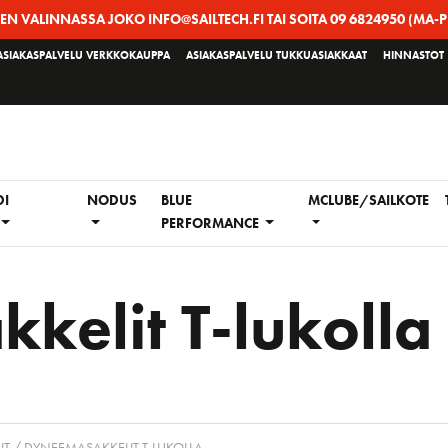
EEN VALINNASSA JOKO INFO@SAILTECH.FI TAI SOITA 09 6824950 (MA-P
ASIAKASPALVELU VERKKOKAUPPA
ASIAKASPALVELU TUKKUASIAKKAAT
HINNASTOT
DI
NODUS
BLUE
MCLUBE/SAILKOTE
PERFORMANCE
elit T-lukolla
IT
/ DYNEEMASAKKELIT T-LUKOLLA