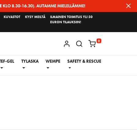
E KLO 8.30-16.30). AUTAMME MIELELLÄMME!
KUVASTOT
KYSY MEILTÄ
ILMAINEN TOIMITUS YLI 50
EURON TILAUKSIIN!
0
KIRJAUDU / REKISTERÖIDY
TEF-GEL
TYLASKA
WEMPE
SAFETY & RESCUE