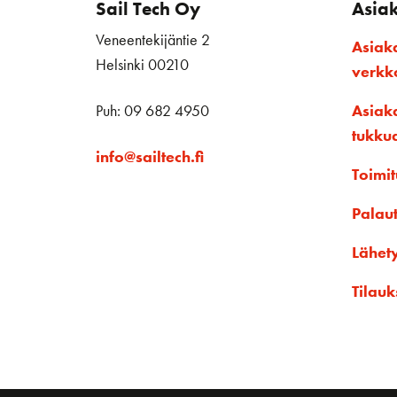
Sail Tech Oy
Asia
Veneentekijäntie 2
Asiak
Helsinki 00210
verk
Puh: 09 682 4950
Asiak
tukku
info@sailtech.fi
Toimit
Palau
Lähet
Tilauk