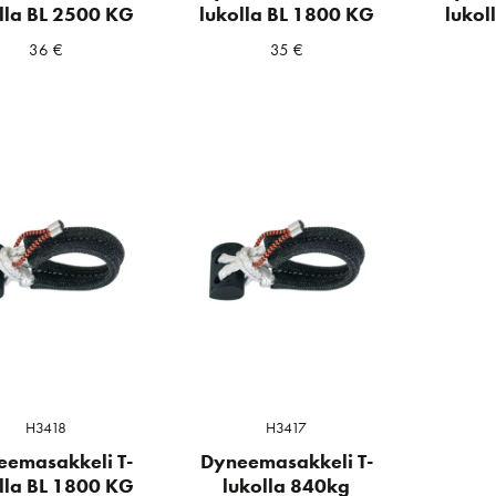
lla BL 2500 KG
lukolla BL 1800 KG
lukol
36
€
35
€
H3418
H3417
a
ta
eemasakkeli T-
Dyneemasakkeli T-
lla BL 1800 KG
lukolla 840kg