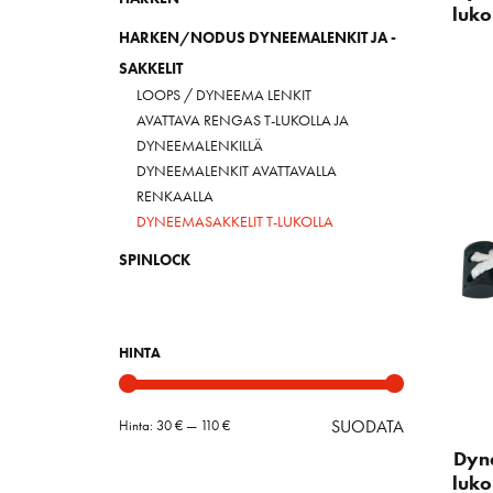
luko
HARKEN/NODUS DYNEEMALENKIT JA -
SAKKELIT
LOOPS / DYNEEMA LENKIT
AVATTAVA RENGAS T-LUKOLLA JA
DYNEEMALENKILLÄ
DYNEEMALENKIT AVATTAVALLA
RENKAALLA
DYNEEMASAKKELIT T-LUKOLLA
SPINLOCK
HINTA
SUODATA
Hinta:
30 €
—
110 €
Minimihint
Maksimihin
Dyn
luko