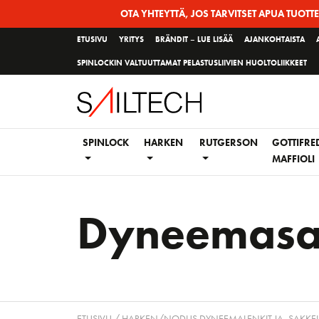
Siirry
OTA YHTEYTTÄ, JOS TARVITSET APUA TUOTT
sivun
ETUSIVU
YRITYS
BRÄNDIT – LUE LISÄÄ
AJANKOHTAISTA
sisältöön
SPINLOCKIN VALTUUTTAMAT PELASTUSLIIVIEN HUOLTOLIIKKEET
SPINLOCK
HARKEN
RUTGERSON
GOTTIFRE
MAFFIOLI
Dyneemasakk
ETUSIVU
/
HARKEN/NODUS DYNEEMALENKIT JA -SAKKEL